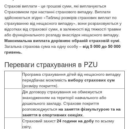
Страхові виплати - це грошові суми, які виплачуються
Страховиком при настанні страхового випадку. Виплати
здійснюються згідно «Таблиці розмірів страхових виплат по
страхуванню від нещасного випадку», вони розраховуються у
відсотках від страхової суми, в залежності від тяжкості травми
або функціонального розладу внаслідок нещасного випадку.
Максимальна виплата дорівнює обраній страховій сумі
.
Загальна страхова сума на одну особу –
від 5 000 до 50 000
гривень.
Переваги страхування в PZU
Програма страхування дітей від нещасного випадку
передбачає можливість
вибору страхових сум
(розміру покриття).
Дія договору страхування не обмежується
знаходженням на території навчального або
дошкільного закладу. Страхове покриття
розповсюджується
на заняття фізкультурою та на
заняття в спортивних секціях
.
Страховий захист
24 години на добу
по всьому
світу.