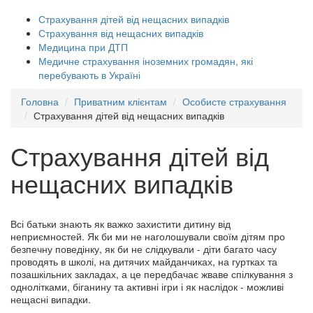
Страхування дітей від нещасних випадків
Страхування від нещасних випадків
Медицина при ДТП
Медичне страхування іноземних громадян, які
перебувають в Україні
Головна
Приватним клієнтам
Особисте страхування
Страхування дітей від нещасних випадків
Страхування дітей від
нещасних випадків
Всі батьки знають як важко захистити дитину від
неприємностей. Як би ми не наголошували своїм дітям про
безпечну поведінку, як би не слідкували - діти багато часу
проводять в школі, на дитячих майданчиках, на гуртках та
позашкільних закладах, а це передбачає жваве спілкування з
однолітками, біганину та активні ігри і як наслідок - можливі
нещасні випадки.