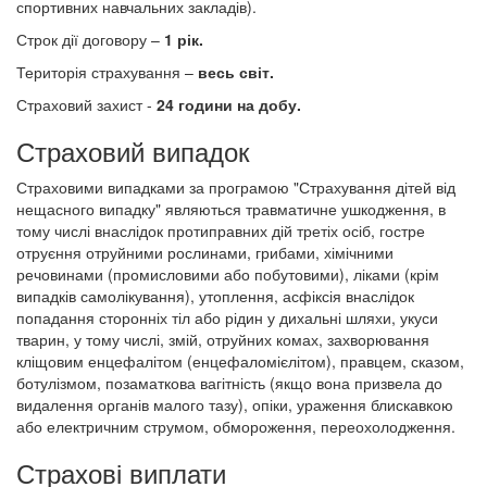
спортивних навчальних закладів).
Строк дії договору –
1 рік.
Територія страхування –
весь світ.
Страховий захист -
24 години на добу.
Страховий випадок
Страховими випадками за програмою "Страхування дітей від
нещасного випадку" являються травматичне ушкодження, в
тому числі внаслідок протиправних дій третіх осіб, гостре
отруєння отруйними рослинами, грибами, хімічними
речовинами (промисловими або побутовими), ліками (крім
випадків самолікування), утоплення, асфіксія внаслідок
попадання сторонніх тіл або рідин у дихальні шляхи, укуси
тварин, у тому числі, змій, отруйних комах, захворювання
кліщовим енцефалітом (енцефаломієлітом), правцем, сказом,
ботулізмом, позаматкова вагітність (якщо вона призвела до
видалення органів малого тазу), опіки, ураження блискавкою
або електричним струмом, обмороження, переохолодження.
Страхові виплати