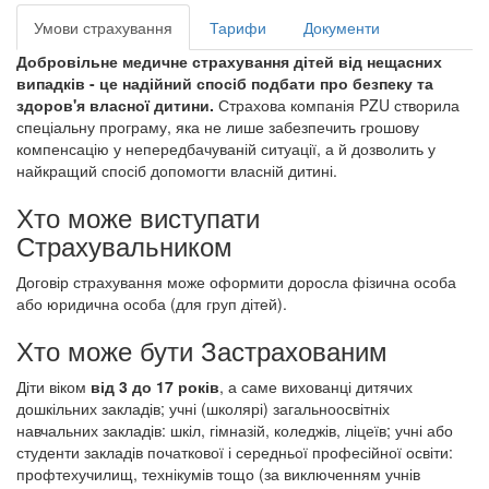
Умови страхування
Тарифи
Документи
Добровільне медичне страхування дітей від нещасних
випадків - це надійний спосіб подбати про безпеку та
здоров'я власної дитини.
Страхова компанія PZU створила
спеціальну програму, яка не лише забезпечить грошову
компенсацію у непередбачуваній ситуації, а й дозволить у
найкращий спосіб допомогти власній дитині.
Хто може виступати
Страхувальником
Договір страхування може оформити доросла фізична особа
або юридична особа (для груп дітей).
Хто може бути Застрахованим
Діти віком
від 3 до 17 років
, а саме вихованці дитячих
дошкільних закладів; учні (школярі) загальноосвітніх
навчальних закладів: шкіл, гімназій, коледжів, ліцеїв; учні або
студенти закладів початкової і середньої професійної освіти:
профтехучилищ, технікумів тощо (за виключенням учнів