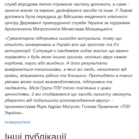
служб впродовж липня отримали частину допомоги, а саме -
захисні маски та екрани, дезінфікуючі засоби та інше. У Львові
допомога була передана до Військово-медичного клінічного
центру Державної прикордонної служби України за підтримки
Архієпископа Митрополита Мечислава Мокшицького.
«Гуманітарна підтримка сьогодні актуальна, тому що
кількість захворювань в Україні все ще зростає та б’є
антирекорд. Ситуація з пандемією кидає виклик що важко
порівняти з будь якою іншою кризою, оскільки вірус немає
кордонів, паузи або вихідних. А його результати
вимірюються показниками, в яких всі люди, незалежно від
країни, втрачають рідних та близьких. Протидіяти в таких
умовах може лише взаємодопомога, підтримка та
людяність. Місія Групи ПЗУ тісно пов’язана з цими
цінностями, й ми сподіваємося що засоби захисту зможуть
уберегти від подальшого розповсюдження вірусу»
-
прокоментував Яцек Адріан Матусяк, Голова Правління «ПЗУ
Україна».
повернутися
Інші публікації