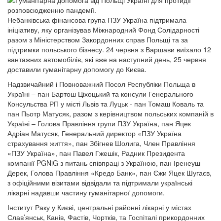
Небанківська фінансова група ПЗУ Україна підтримала
ініціативу, яку організував Міжнародний Фонд Солідарності
разом з Міністерством Закордонних справ Польщі та за
підтримки польського бізнесу. 24 червня з Варшави виїхало 12
вантажних автомобілів, які вже на наступний день, 25 червня
доставили гуманітарну допомогу до Києва.
Надзвичайний і Повноважний Посол Республіки Польща в
Україні – пан Бартош Ціхоцький та консули Генерального
Консульства РП у місті Львів та Луцьк - пан Томаш Коваль та
пан Пьотр Матусяк, разом з керівництвом польських компаній в
Україні – Голова Правління групи ПЗУ Україна, пан Яцек
Адріан Матусяк, Генеральний директор «ПЗУ Україна
страхування життя», пан Збігнев Шолига, Член Правління
«ПЗУ Україна», пан Павел Гжешік, Радник Президента
компанії PGNiG з питань співпраці з Україною, пан Іренеуш
Дерек, Голова Правління «Кредо Банк», пан Єжи Яцек Шугаєв,
з офіційними візитами відвідали та підтримали українські
лікарні надавши частину гуманітарної допомоги.
Інститут Раку у Києві, центральні районні лікарні у містах
Слав’янськ, Канів, Фастів, Чортків, та Госпіталі прикордонних