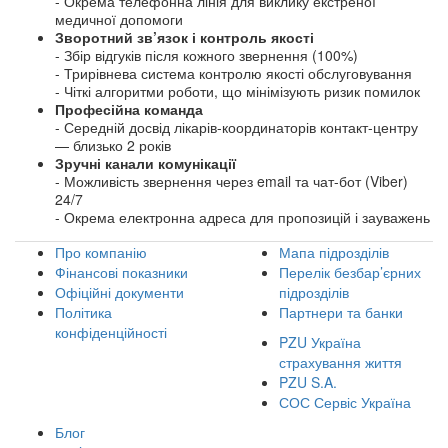
- Окрема телефонна лінія для виклику екстреної
медичної допомоги
Зворотний зв’язок і контроль якості
- Збір відгуків після кожного звернення (100%)
- Трирівнева система контролю якості обслуговування
- Чіткі алгоритми роботи, що мінімізують ризик помилок
Професійна команда
- Середній досвід лікарів-координаторів контакт-центру
— близько 2 років
Зручні канали комунікації
- Можливість звернення через email та чат-бот (Viber)
24/7
- Окрема електронна адреса для пропозицій і зауважень
Про компанію
Мапа підрозділів
Фінансові показники
Перелік безбар’єрних
Офіційні документи
підрозділів
Політика
Партнери та банки
конфіденційності
PZU Україна
страхування життя
PZU S.A.
СОС Сервіс Україна
Блог