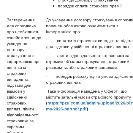
порядок сплати страхової премії
Застереження
До укладення договору страхування спожив
для споживача
повинен обов’язково ознайомитися з
про необхідність
інформацією про:
ознайомлення до
- винятки із страхових випадків та підста
укладення
для відмови у здійсненні страхових виплат
договору
страхування з
- ліміти відповідальності страховика за
інформацією про
окремим об’єктом страхування, страховим
винятки із
ризиком та/або страховим випадком;
страхових
- порядок розрахунку та умови здійснен
випадків та
страхових виплат.
підстави для
відмови у
Така інформація наведена у Оферті, що
здійсненні
містить загальні умови страхового продукту
страхових
(
https://pzu.com.ua/admin/upload/2026/ofe
виплат, ліміти
ms-2026-partner.pdf
)
відповідальності
страховика за
окремим
об’єктом