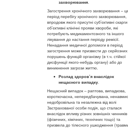
захворювання
.
Загострення хронічного захворювання – ц
період перебігу хронічного захворювання,
впродовж якого присутні суб’єктивні скарги
об’єктивні клінічні прояви хвороби, які
потребують медикаментозного та іншого
лікування до настання періоду ремісії.
Ненадання медичної допомоги в період
загострення може призвести до серйозних
порушень функцій організму (в т.ч. стійкої
дисфункції якого-небудь органу) або до
виникнення загрози життю.
Розлад здоров’я внаслідок
нещасного випадку
.
Нещасний випадок – раптова, випадкова,
короткочасна, непередбачувана, ненавмис
недобровільна та незалежна від волі
Застрахованої особи подія, що сталася
внаслідок впливу різних зовнішніх чинників
(фізичних, хімічних, технічних тощо) та
призвела до тілесного ушкодження (травм