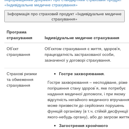
«Індивідуальне медичне страхування»
Інформація про страховий продукт «Індивідуальне медичне
страхування»
Програма
страхування
Індивідуальне медичне страхування
Об’єкт
Об’єктом страхування є життя, здоров’я,
страхування
працездатність застрахованої особи,
зазначеної у договорі страхування.
Страхові ризики
Гостре захворювання
.
та обмеження
Гостре захворювання – несподіване, різке
страхування
погіршення стану здоров`я, яке потребує
надання медичної допомоги, і при якому
відсутність негайного медичного втручанн
може призвести до серйозних порушень
функцій організму (в т.ч. стійкій дисфункції
якого-небудь органу), або до загрози житт
Загострення хронічного