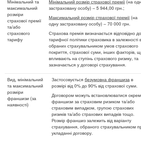
Мінімальний та
Мінімальний розмір страхової премії
(на од
максимальний
застраховану особу) – 5 944,00 грн.;
розміри
Максимальний розмір страхової премії
(на
страхової премії
одну застраховану особу) – 70 000 грн.
та/або
страхового
Страхова премія визначається відповідно д
тарифу
тарифної політики страховика в залежності в
обраних страхувальником умов страхового
покриття, страхової суми, інших факторів, 
впливають на ступінь страхового ризику, та
зазначається у договорі страхування.
Вид, мінімальний
Застосовується
безумовна франшиза
в
та максимальний
розмірі від 0% до 90% від страхової суми.
розміри
Договором можуть встановлюватися окрем
франшизи (за
франшизи за страховим ризиком та/або
наявності)
страховим випадком, групою страхових
ризиків та/або страхових випадків тощо.
Розмір франшиз залежить від варіанту
страхування, обраного страхувальником п
укладанні договору.