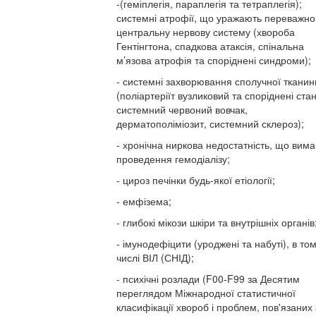
-(геміплегія, параплегія та тетраплегія);
системні атрофії, що уражають переважно
центральну нервову систему (хвороба
Гентінгтона, спадкова атаксія, спінальна
м’язова атрофія та споріднені синдроми);
- системні захворювання сполучної тканин
(поліартеріїт вузликовий та споріднені стан
системний червоний вовчак,
дерматополіміозит, системний склероз);
- хронічна ниркова недостатність, що вима
проведення гемодіалізу;
- цироз печінки будь-якої етіології;
- емфізема;
- глибокі мікози шкіри та внутрішніх органів
- імунодефіцити (уроджені та набуті), в то
числі ВІЛ (СНІД);
- психічні розлади (F00-F99 за Десятим
переглядом Міжнародної статистичної
класифікації хвороб і проблем, пов'язаних 