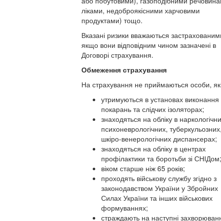
або побутовими), газоподібними речовина
ліками, недоброякісними харчовими
продуктами) тощо.
Вказані ризики вважаються застрахованим
якщо вони відповідним чином зазначені в
Договорі страхування.
Обмеження страхування
На страхування не приймаються особи, які
утримуються в установах виконання
покарань та слідчих ізоляторах;
знаходяться на обліку в наркологічни
психоневрологічних, туберкульозних
шкіро-венерологічних диспансерах;
знаходяться на обліку в центрах
профілактики та боротьби зі СНІДом
віком старше ніж 65 років;
проходять військову службу згідно з
законодавством України у Збройних
Силах України та інших військових
формуваннях;
страждають на наступні захворюван