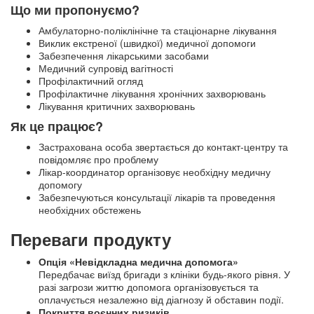
Що ми пропонуємо?
Амбулаторно-поліклінічне та стаціонарне лікування
Виклик екстреної (швидкої) медичної допомоги
Забезпечення лікарськими засобами
Медичний супровід вагітності
Профілактичний огляд
Профілактичне лікування хронічних захворювань
Лікування критичних захворювань
Як це працює?
Застрахована особа звертається до контакт-центру та
повідомляє про проблему
Лікар-координатор організовує необхідну медичну
допомогу
Забезпечуються консультації лікарів та проведення
необхідних обстежень
Переваги продукту
Опція «Невідкладна медична допомога»
Передбачає виїзд бригади з клініки будь-якого рівня. У
разі загрози життю допомога організовується та
оплачується незалежно від діагнозу й обставин події.
Покриття воєнних ризиків