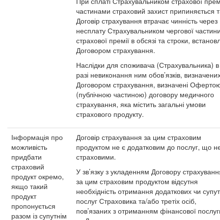
При сплаті Страхувальником страхової прем
частинами страховий захист припиняється т
Договір страхування втрачає чинність через
несплату Страхувальником чергової частин
страхової премії в обсязі та строки, встанов
Договором страхування.
Наслідки для споживача (Страхувальника) в
разі невиконання ним обов’язків, визначени
Договором страхування, визначені Оферто
(публічною частиною) договору медичного
страхування, яка містить загальні умови
страхового продукту.
Інформація про
Договір страхування за цим страховим
можливість
продуктом не є додатковим до послуг, що н
придбати
страховими.
страховий
У зв’язку з укладенням Договору страхуванн
продукт окремо,
за цим страховим продуктом відсутня
якщо такий
необхідність отримання додаткових чи супут
продукт
послуг Страховика та/або третіх осіб,
пропонується
пов’язаних з отриманням фінансової послуг
разом із супутнім