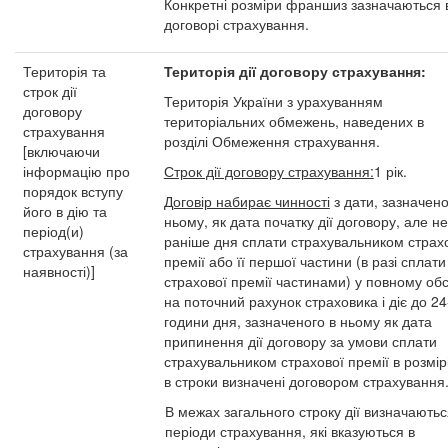
Конкретні розміри франшиз зазначаються 
договорі страхування.
Територія та
Територія дії договору страхування:
строк дії
Територія України з урахуванням
договору
територіальних обмежень, наведених в
страхування
розділі Обмеження страхування.
[включаючи
інформацію про
Строк дії договору страхування:
1 рік.
порядок вступу
Договір набирає чинності
з дати, зазначено
його в дію та
ньому, як дата початку дії договору, але не
період(и)
раніше дня сплати страхувальником страх
страхування (за
премії або її першої частини (в разі сплати
наявності)]
страхової премії частинами) у повному обс
на поточний рахунок страховика і діє до 24
години дня, зазначеного в ньому як дата
припинення дії договору за умови сплати
страхувальником страхової премії в розмірі
в строки визначені договором страхування
В межах загального строку дії визначаютьс
періоди страхування, які вказуються в