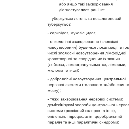
або якщо такі захворювання
діагностувалися раніше:
- туберкульоз легень та позалегеневий
туберкульоз;
- саркоїдоз, муковісцидоз;
- онкологічні захворювання (злоякісні
новоутворення) будь-якої локалізації, в то
числі злоякісні новоутворення лімфоїдної,
кровотворної та споріднених їх тканин
(лейкози, лімфогранульоматоз, лімфоми,
мієломи та інші);
- доброякісні новоутворення центральної
нервової системи (головного та/або спинн
мозку);
- тяжкі захворювання нервової системи:
демієлінізуючі хвороби центральної нервов
системи (розсіяний склероз та інші);
епілепсія, гідроцефалія, церебральний
параліч та інші паралітичні синдроми;