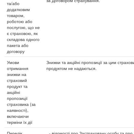
за Договором страхування.
та/або
додатковим
товаром,
роботою або
послугою, що не
є страховою, як
складова одного
пакета або
договору
Умови
Знижки та акційні пропозиції за цим страхо
отримання
продуктом не надаються.
знижки на
страховий
продукт та
акційні
пропозиції
страховика (за
наявності),
включаючи
терміни їх дії
Перелік
- відомості про Застраховану особу та про