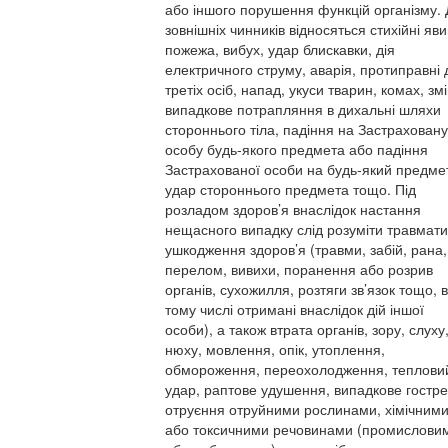
або іншого порушення функцій організму. 
зовнішніх чинників відносяться стихійні яв
пожежа, вибух, удар блискавки, дія
електричного струму, аварія, протиправні д
третіх осіб, напад, укуси тварин, комах, змі
випадкове потрапляння в дихальні шляхи
стороннього тіла, падіння на Застраховану
особу будь-якого предмета або падіння
Застрахованої особи на будь-який предме
удар стороннього предмета тощо. Під
розладом здоров’я внаслідок настання
нещасного випадку слід розуміти травмат
ушкодження здоров’я (травми, забій, рана,
перелом, вивихи, поранення або розрив
органів, сухожилля, розтяги зв’язок тощо, в
тому числі отримані внаслідок дій іншої
особи), а також втрата органів, зору, слуху
нюху, мовлення, опік, утоплення,
обмороження, переохолодження, теплови
удар, раптове удушення, випадкове гостре
отруєння отруйними рослинами, хімічним
або токсичними речовинами (промислови