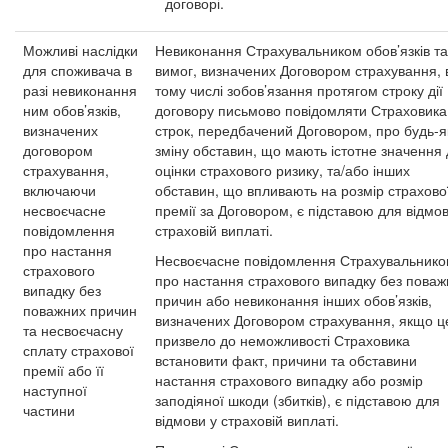
договорі.
Можливі наслідки
Невиконання Страхувальником обов’язків та
для споживача в
вимог, визначених Договором страхування, 
разі невиконання
тому числі зобов’язання протягом строку дії
ним обов’язків,
договору письмово повідомляти Страховика
визначених
строк, передбачений Договором, про будь-я
договором
зміну обставин, що мають істотне значення
страхування,
оцінки страхового ризику, та/або інших
включаючи
обставин, що впливають на розмір страхово
несвоєчасне
премії за Договором, є підставою для відмов
повідомлення
страховій виплаті.
про настання
Несвоєчасне повідомлення Страхувальник
страхового
про настання страхового випадку без поваж
випадку без
причин або невиконання інших обов’язків,
поважних причин
визначених Договором страхування, якщо ц
та несвоєчасну
призвело до неможливості Страховика
сплату страхової
встановити факт, причини та обставини
премії або її
настання страхового випадку або розмір
наступної
заподіяної шкоди (збитків), є підставою для
частини
відмови у страховій виплаті.