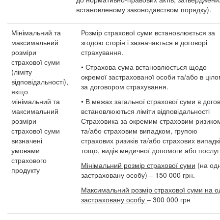
встановленому законодавством порядку).
Мінімальний та
Розмір страхової суми встановлюється за
максимальний
згодою сторін і зазначається в договорі
розміри
страхування.
страхової суми
• Страхова сума встановлюється щодо
(ліміту
окремої застрахованої особи та/або в ціло
відповідальності),
за договором страхування.
якщо
мінімальний та
• В межах загальної страхової суми в догов
максимальний
встановлюються ліміти відповідальності
розміри
Страховика за окремим страховим ризико
страхової суми
та/або страховим випадком, групою
визначені
страхових ризиків та/або страхових випадк
умовами
тощо, видів медичної допомоги або послуг
страхового
Мінімальний розмір страхової суми
(на од
продукту
застраховану особу) – 150 000 грн.
Максимальний розмір страхової суми на о
застраховану особу
– 300 000 грн