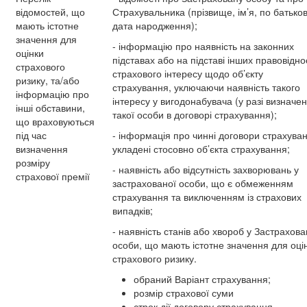
відомостей, що
Страхувальника (прізвище, ім’я, по батьков
мають істотне
дата народження);
значення для
- інформацію про наявність на законних
оцінки
підставах або на підставі інших правовідн
страхового
страхового інтересу щодо об’єкту
ризику, та/або
страхування, уключаючи наявність такого
інформацію про
інтересу у вигодонабувача (у разі визначе
інші обставини,
такої особи в договорі страхування);
що враховуються
під час
- інформація про чинні договори страхува
визначення
укладені стосовно об’єкта страхування;
розміру
- наявність або відсутність захворювань у
страхової премії
застрахованої особи, що є обмеженням
страхування та виключенням із страхових
випадків;
- наявність станів або хвороб у Застрахова
особи, що мають істотне значення для оці
страхового ризику.
обраний Варіант страхування;
розмір страхової суми
строк дії договору страхування