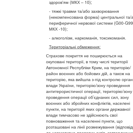
здоров'ям (МКХ – 10);
- тяжкі травми та/або захворювання
(некомпенсована форма) центральної та/
периферичної нервової системи (G00-G99
МКХ -10);
- алкоголізм, наркоманія, токсикоманія.
Територіальні обмеження:
Страхове покриття не поширюється на
окуповані території, в тому числі території
Автономної Республіки Крим, на територію/
район воєнних або бойових дій, а також на
територію, яка вийшла з-під контролю орган
влади України, територію/зону проведення
антитерористичної операції, територію/зону
проведення операції об’єднаних сил, зону
воєнних або збройних конфліктів, населені
пункти, на території яких органи державної
влади тимчасово не здійснюють свої
повноваження та населенні пункти, що
розташовані на лінії розмежування (відпові
до нормативно-правових актів, затверджени