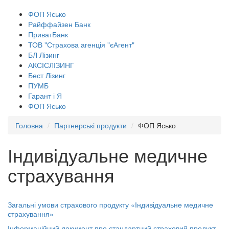
ФОП Ясько
Райффайзен Банк
ПриватБанк
ТОВ "Страхова агенція "єАгент"
БЛ Лізинг
АКСІСЛІЗИНГ
Бест Лізинг
ПУМБ
Гарант і Я
ФОП Ясько
Головна
Партнерські продукти
ФОП Ясько
Індивідуальне медичне
страхування
Загальні умови страхового продукту «Індивідуальне медичне
страхування»
Інформаційний документ про стандартний страховий продукт