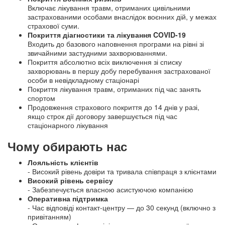
Включає лікування травм, отриманих цивільними
застрахованими особами внаслідок воєнних дій, у межах
страхової суми.
Покриття діагностики та лікування COVID-19
Входить до базового наповнення програми на рівні зі
звичайними застудними захворюваннями.
Покриття абсолютно всіх виключення зі списку
захворювань в першу добу перебування застрахованої
особи в невідкладному стаціонарі
Покриття лікування травм, отриманих під час занять
спортом
Продовження страхового покриття до 14 днів у разі,
якщо строк дії договору завершується під час
стаціонарного лікування
Чому обирають нас
Лояльність клієнтів
- Високий рівень довіри та тривала співпраця з клієнтами
Високий рівень сервісу
- Забезпечується власною асистуючою компанією
Оперативна підтримка
- Час відповіді контакт-центру — до 30 секунд (включно з
привітанням)