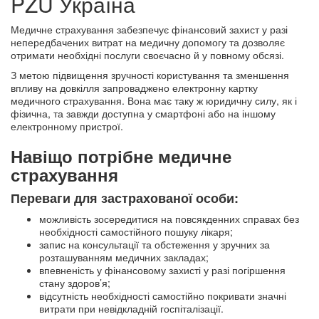
PZU Україна
Медичне страхування забезпечує фінансовий захист у разі
непередбачених витрат на медичну допомогу та дозволяє
отримати необхідні послуги своєчасно й у повному обсязі.
З метою підвищення зручності користування та зменшення
впливу на довкілля запроваджено електронну картку
медичного страхування. Вона має таку ж юридичну силу, як і
фізична, та завжди доступна у смартфоні або на іншому
електронному пристрої.
Навіщо потрібне медичне
страхування
Переваги для застрахованої особи:
можливість зосередитися на повсякденних справах без
необхідності самостійного пошуку лікаря;
запис на консультації та обстеження у зручних за
розташуванням медичних закладах;
впевненість у фінансовому захисті у разі погіршення
стану здоров’я;
відсутність необхідності самостійно покривати значні
витрати при невідкладній госпіталізації.