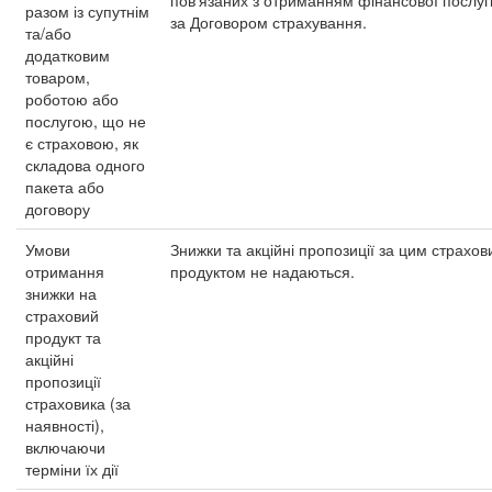
пов’язаних з отриманням фінансової послуг
разом із супутнім
за Договором страхування.
та/або
додатковим
товаром,
роботою або
послугою, що не
є страховою, як
складова одного
пакета або
договору
Умови
Знижки та акційні пропозиції за цим страхо
отримання
продуктом не надаються.
знижки на
страховий
продукт та
акційні
пропозиції
страховика (за
наявності),
включаючи
терміни їх дії