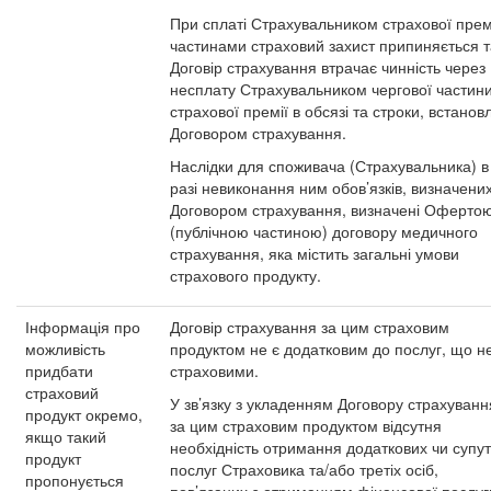
При сплаті Страхувальником страхової прем
частинами страховий захист припиняється т
Договір страхування втрачає чинність через
несплату Страхувальником чергової частин
страхової премії в обсязі та строки, встанов
Договором страхування.
Наслідки для споживача (Страхувальника) в
разі невиконання ним обов’язків, визначени
Договором страхування, визначені Оферто
(публічною частиною) договору медичного
страхування, яка містить загальні умови
страхового продукту.
Інформація про
Договір страхування за цим страховим
можливість
продуктом не є додатковим до послуг, що н
придбати
страховими.
страховий
У зв’язку з укладенням Договору страхуванн
продукт окремо,
за цим страховим продуктом відсутня
якщо такий
необхідність отримання додаткових чи супут
продукт
послуг Страховика та/або третіх осіб,
пропонується