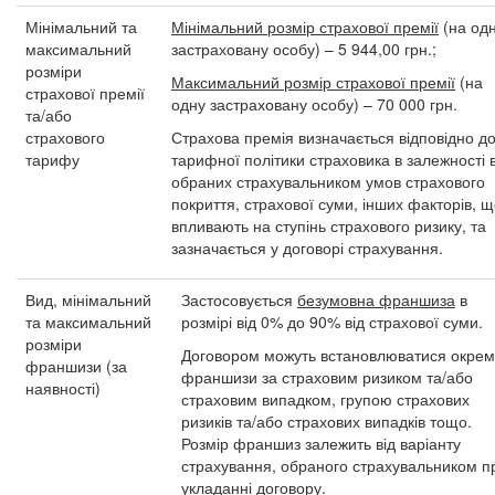
Мінімальний та
Мінімальний розмір страхової премії
(на од
максимальний
застраховану особу) – 5 944,00 грн.;
розміри
Максимальний розмір страхової премії
(на
страхової премії
одну застраховану особу) – 70 000 грн.
та/або
страхового
Страхова премія визначається відповідно д
тарифу
тарифної політики страховика в залежності в
обраних страхувальником умов страхового
покриття, страхової суми, інших факторів, 
впливають на ступінь страхового ризику, та
зазначається у договорі страхування.
Вид, мінімальний
Застосовується
безумовна франшиза
в
та максимальний
розмірі від 0% до 90% від страхової суми.
розміри
Договором можуть встановлюватися окрем
франшизи (за
франшизи за страховим ризиком та/або
наявності)
страховим випадком, групою страхових
ризиків та/або страхових випадків тощо.
Розмір франшиз залежить від варіанту
страхування, обраного страхувальником п
укладанні договору.