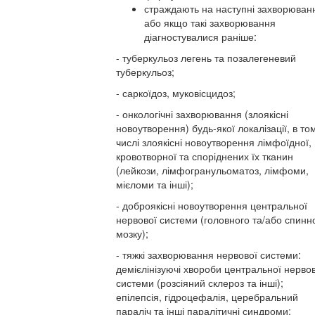
страждають на наступні захворюван
або якщо такі захворювання
діагностувалися раніше:
- туберкульоз легень та позалегеневий
туберкульоз;
- саркоїдоз, муковісцидоз;
- онкологічні захворювання (злоякісні
новоутворення) будь-якої локалізації, в то
числі злоякісні новоутворення лімфоїдної,
кровотворної та споріднених їх тканин
(лейкози, лімфогранульоматоз, лімфоми,
мієломи та інші);
- доброякісні новоутворення центральної
нервової системи (головного та/або спинн
мозку);
- тяжкі захворювання нервової системи:
демієлінізуючі хвороби центральної нервов
системи (розсіяний склероз та інші);
епілепсія, гідроцефалія, церебральний
параліч та інші паралітичні синдроми;