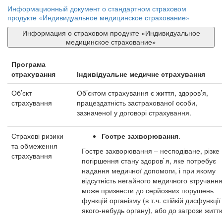
Информационный документ о стандартном страховом
продукте «Индивидуальное медицинское страхование»
Информация о страховом продукте «Индивидуальное
медицинское страхование»
Програма
страхування
Індивідуальне медичне страхування
Об’єкт
Об’єктом страхування є життя, здоров’я,
страхування
працездатність застрахованої особи,
зазначеної у договорі страхування.
Страхові ризики
Гостре захворювання
.
та обмеження
Гостре захворювання – несподіване, різке
страхування
погіршення стану здоров`я, яке потребує
надання медичної допомоги, і при якому
відсутність негайного медичного втручанн
може призвести до серйозних порушень
функцій організму (в т.ч. стійкій дисфункції
якого-небудь органу), або до загрози житт