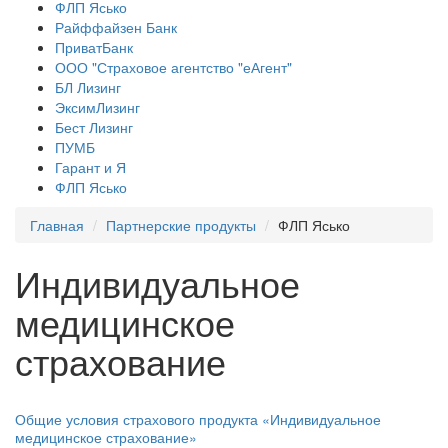
ФЛП Ясько
Райффайзен Банк
ПриватБанк
ООО "Страховое агентство "еАгент"
БЛ Лизинг
ЭксимЛизинг
Бест Лизинг
ПУМБ
Гарант и Я
ФЛП Ясько
Главная
Партнерские продукты
ФЛП Ясько
Индивидуальное
медицинское
страхование
Общие условия страхового продукта «Индивидуальное
медицинское страхование»