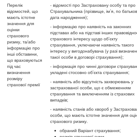
Перелік
- відомості про Застраховану особу та про
відомостей, що
Страхувальника (прізвище, ім’я, по батьков
мають істотне
дата народження);
значення для
- інформацію про наявність на законних
оцінки
підставах або на підставі інших правовідн
страхового
страхового інтересу щодо об’єкту
ризику, та/або
страхування, уключаючи наявність такого
інформацію про
інтересу у вигодонабувача (у разі визначе
інші обставини,
такої особи в договорі страхування);
що враховуються
під час
- інформація про чинні договори страхува
визначення
укладені стосовно об’єкта страхування;
розміру
- наявність або відсутність захворювань у
страхової премії
застрахованої особи, що є обмеженням
страхування та виключенням із страхових
випадків;
- наявність станів або хвороб у Застрахова
особи, що мають істотне значення для оці
страхового ризику.
обраний Варіант страхування;
розмір страхової суми