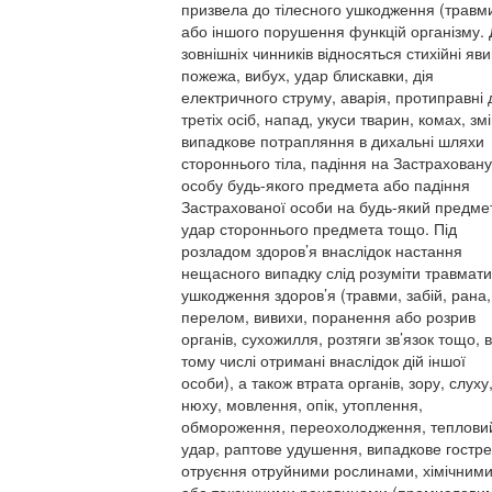
призвела до тілесного ушкодження (травм
або іншого порушення функцій організму. 
зовнішніх чинників відносяться стихійні яв
пожежа, вибух, удар блискавки, дія
електричного струму, аварія, протиправні д
третіх осіб, напад, укуси тварин, комах, змі
випадкове потрапляння в дихальні шляхи
стороннього тіла, падіння на Застраховану
особу будь-якого предмета або падіння
Застрахованої особи на будь-який предме
удар стороннього предмета тощо. Під
розладом здоров’я внаслідок настання
нещасного випадку слід розуміти травмат
ушкодження здоров’я (травми, забій, рана,
перелом, вивихи, поранення або розрив
органів, сухожилля, розтяги зв’язок тощо, в
тому числі отримані внаслідок дій іншої
особи), а також втрата органів, зору, слуху
нюху, мовлення, опік, утоплення,
обмороження, переохолодження, теплови
удар, раптове удушення, випадкове гостре
отруєння отруйними рослинами, хімічним