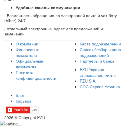
Удобные каналы коммуникации
- Возможность обращения по электронной почте и чат-боту
(Viber) 24/7
- отдельный электронный адрес для предложений и
замечаний
О компании
Карта подразделений
Финансовые
Список безбарьерных
показатели
подразделений
Официальные
Партнеры и банки
документы
PZU Украина
Политика
страхование жизни
конфиденциальности
PZU S.A.
СОС Сервис Украина
Блог
Карьера
2026 © Copyright PZU