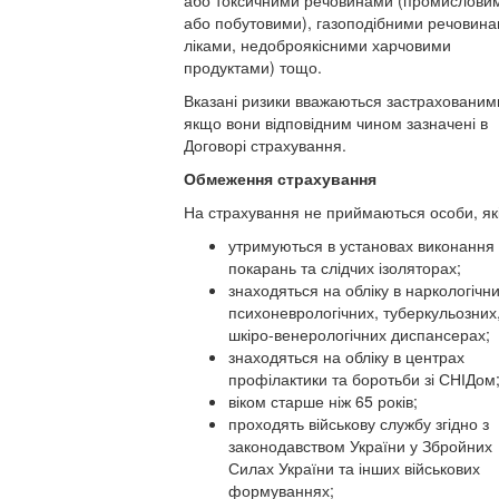
або токсичними речовинами (промислови
або побутовими), газоподібними речовина
ліками, недоброякісними харчовими
продуктами) тощо.
Вказані ризики вважаються застрахованим
якщо вони відповідним чином зазначені в
Договорі страхування.
Обмеження страхування
На страхування не приймаються особи, які
утримуються в установах виконання
покарань та слідчих ізоляторах;
знаходяться на обліку в наркологічни
психоневрологічних, туберкульозних
шкіро-венерологічних диспансерах;
знаходяться на обліку в центрах
профілактики та боротьби зі СНІДом
віком старше ніж 65 років;
проходять військову службу згідно з
законодавством України у Збройних
Силах України та інших військових
формуваннях;