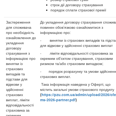
строк дії договору страхування
порядок сплати страхової премії
Застереження
До укладення договору страхування спожив
для споживача
повинен обов’язково ознайомитися з
про необхідність
інформацією про:
ознайомлення до
- винятки із страхових випадків та підста
укладення
для відмови у здійсненні страхових виплат
договору
страхування з
- ліміти відповідальності страховика за
інформацією про
окремим об’єктом страхування, страховим
винятки із
ризиком та/або страховим випадком;
страхових
- порядок розрахунку та умови здійснен
випадків та
страхових виплат.
підстави для
відмови у
Така інформація наведена у Оферті, що
здійсненні
містить загальні умови страхового продукту
страхових
(
https://pzu.com.ua/admin/upload/2026/ofe
виплат, ліміти
ms-2026-partner.pdf
)
відповідальності
страховика за
окремим