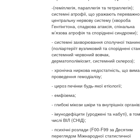
-(геміплегія, параплегія та тетраплегія);
системні атрофії, що уражають переважно
центральну нервову систему (хвороба
Гентінгтона, спадкова атаксія, спінальна
м’язова атрофія та споріднені синдроми);
- системні захворювання сполучної тканин
(поліартеріїт вузликовий та споріднені стан
системний червоний вовчак,
дерматополіміозит, системний склероз);
- хронічна ниркова недостатність, що вима
проведення гемодіалізу;
- цироз печінки будь-якої етіології;
- емфізема;
- глибокі мікози шкіри та внутрішніх органів
- імунодефіцити (уроджені та набуті), в то
числі ВІЛ (СНІД);
- психічні розлади (F00-F99 за Десятим
переглядом Міжнародної статистичної