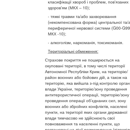
класифікації хвороб і проблем, пов'язаних 
здоров'ям (МКХ – 10);
- тяжкі травми та/або захворювання
(некомпенсована форма) центральної та/
периферичної нервової системи (G00-G99
МКХ -10);
- алкоголізм, наркоманія, токсикоманія.
Територіальні обмеження:
Страхове покриття не поширюється на
окуповані території, в тому числі території
Автономної Республіки Крим, на територію/
район воєнних або бойових дій, а також на
територію, яка вийшла з-під контролю орган
влади України, територію/зону проведення
антитерористичної операції, територію/зону
проведення операції об’єднаних сил, зону
воєнних або збройних конфліктів, населені
пункти, на території яких органи державної
влади тимчасово не здійснюють свої
повноваження та населенні пункти, що
розташовані на лінії розмежування (відпові