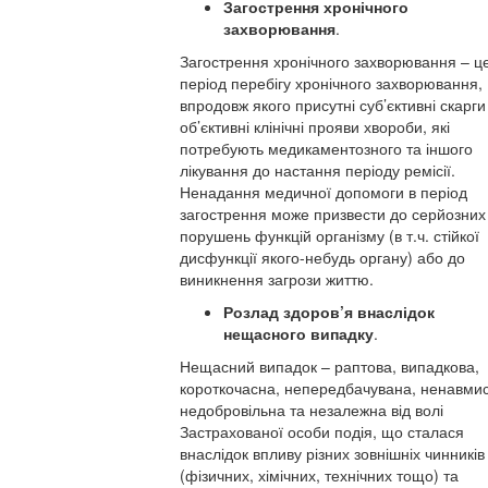
Загострення хронічного
захворювання
.
Загострення хронічного захворювання – ц
період перебігу хронічного захворювання,
впродовж якого присутні суб’єктивні скарги
об’єктивні клінічні прояви хвороби, які
потребують медикаментозного та іншого
лікування до настання періоду ремісії.
Ненадання медичної допомоги в період
загострення може призвести до серйозних
порушень функцій організму (в т.ч. стійкої
дисфункції якого-небудь органу) або до
виникнення загрози життю.
Розлад здоров’я внаслідок
нещасного випадку
.
Нещасний випадок – раптова, випадкова,
короткочасна, непередбачувана, ненавмис
недобровільна та незалежна від волі
Застрахованої особи подія, що сталася
внаслідок впливу різних зовнішніх чинників
(фізичних, хімічних, технічних тощо) та