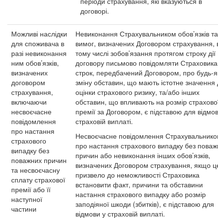
періоди страхування, які вказуються в
договорі.
Можливі наслідки
Невиконання Страхувальником обов’язків та
для споживача в
вимог, визначених Договором страхування, 
разі невиконання
тому числі зобов’язання протягом строку дії
ним обов’язків,
договору письмово повідомляти Страховика
визначених
строк, передбачений Договором, про будь-я
договором
зміну обставин, що мають істотне значення
страхування,
оцінки страхового ризику, та/або інших
включаючи
обставин, що впливають на розмір страхово
несвоєчасне
премії за Договором, є підставою для відмов
повідомлення
страховій виплаті.
про настання
Несвоєчасне повідомлення Страхувальник
страхового
про настання страхового випадку без поваж
випадку без
причин або невиконання інших обов’язків,
поважних причин
визначених Договором страхування, якщо ц
та несвоєчасну
призвело до неможливості Страховика
сплату страхової
встановити факт, причини та обставини
премії або її
настання страхового випадку або розмір
наступної
заподіяної шкоди (збитків), є підставою для
частини
відмови у страховій виплаті.