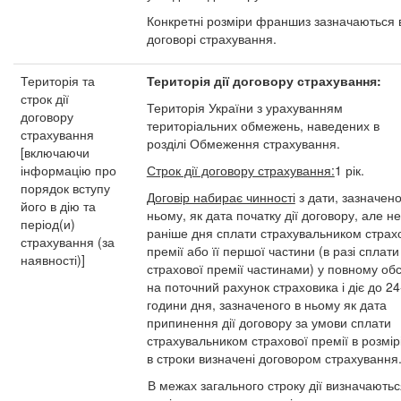
Конкретні розміри франшиз зазначаються 
договорі страхування.
Територія та
Територія дії договору страхування:
строк дії
Територія України з урахуванням
договору
територіальних обмежень, наведених в
страхування
розділі Обмеження страхування.
[включаючи
інформацію про
Строк дії договору страхування:
1 рік.
порядок вступу
Договір набирає чинності
з дати, зазначено
його в дію та
ньому, як дата початку дії договору, але не
період(и)
раніше дня сплати страхувальником страх
страхування (за
премії або її першої частини (в разі сплати
наявності)]
страхової премії частинами) у повному обс
на поточний рахунок страховика і діє до 24
години дня, зазначеного в ньому як дата
припинення дії договору за умови сплати
страхувальником страхової премії в розмірі
в строки визначені договором страхування
В межах загального строку дії визначаютьс