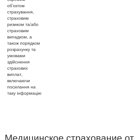
об’єктом
страхування,
страховим
ризиком та/або
страховим
випадком, а
також порядком
розрахунку та
умовами
здійснення
страхових
виплат,
включаючи
посилання на
таку інформацію
Медицинское страхование от