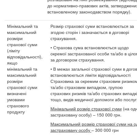
до нормативно-правових актів, затверджени
встановленому законодавством порядку).
Мінімальний та
Розмір страхової суми встановлюється за
максимальний
згодою сторін і зазначається в договорі
розміри
страхування.
страхової суми
• Страхова сума встановлюється щодо
(ліміту
окремої застрахованої особи та/або в ціло
відповідальності),
за договором страхування.
якщо
мінімальний та
• В межах загальної страхової суми в догов
максимальний
встановлюються ліміти відповідальності
розміри
Страховика за окремим страховим ризико
страхової суми
та/або страховим випадком, групою
визначені
страхових ризиків та/або страхових випадк
умовами
тощо, видів медичної допомоги або послуг
страхового
Мінімальний розмір страхової суми
(на од
продукту
застраховану особу) – 150 000 грн.
Максимальний розмір страхової суми на о
застраховану особу
– 300 000 грн