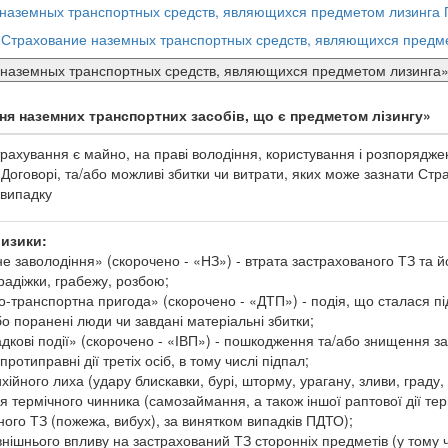
 наземных транспортных средств, являющихся предметом лизинга
«Страхование наземных транспортных средств, являющихся предм
наземных транспортных средств, являющихся предметом лизинга
ня наземних транспортних засобів, що є предметом лізингу»
рахування є майно, на праві володіння, користування і розпоряджен
 Договорі, та/або можливі збитки чи витрати, яких може зазнати Ст
 випадку
ризики:
не заволодіння» (скорочено - «НЗ») - втрата застрахованого ТЗ та 
радіжки, грабежу, розбою;
-транспортна пригода» (скорочено - «ДТП») - подія, що сталася під
о поранені люди чи завдані матеріальні збитки;
адкові події» (скорочено - «ІВП») - пошкодження та/або знищення з
протиправні дії третіх осіб, в тому числі підпал;
ихійного лиха (удару блискавки, бурі, шторму, урагану, зливи, граду,
ія термічного чинника (самозаймання, а також іншої раптової дії те
ного ТЗ (пожежа, вибух), за винятком випадків ПДТО);
внішнього впливу на застрахований ТЗ сторонніх предметів (у тому 