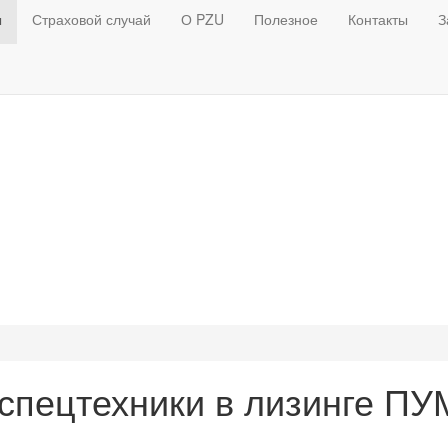
ы
Страховой случай
О PZU
Полезное
Контакты
З
 спецтехники в лизинге П