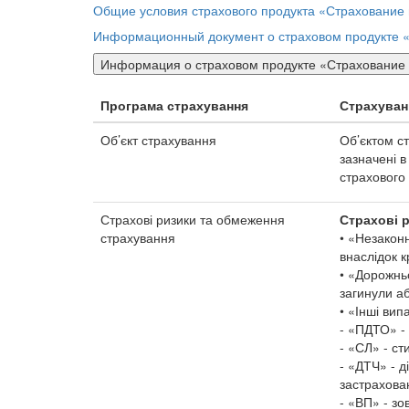
Общие условия страхового продукта «Страхование
Информационный документ о страховом продукте 
Информация о страховом продукте «Страхование 
Програма страхування
Страхуван
Об’єкт страхування
Об’єктом ст
зазначені в
страхового
Страхові ризики та обмеження
Страхові 
страхування
• «Незакон
внаслідок к
• «Дорожньо
загинули аб
• «Інші вип
- «ПДТО» - 
- «СЛ» - ст
- «ДТЧ» - д
застрахова
- «ВП» - зо