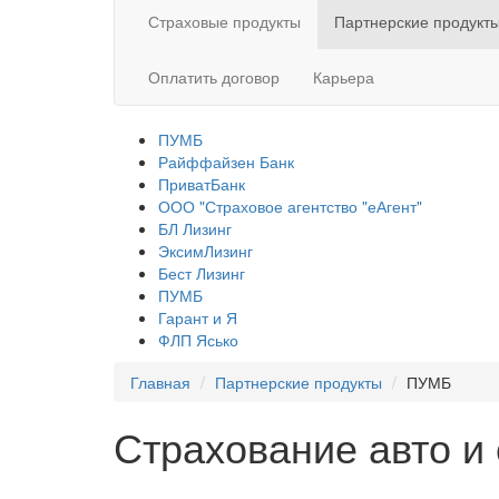
Страховые продукты
Партнерские продукт
Оплатить договор
Карьера
ПУМБ
Райффайзен Банк
ПриватБанк
ООО "Страховое агентство "еАгент"
БЛ Лизинг
ЭксимЛизинг
Бест Лизинг
ПУМБ
Гарант и Я
ФЛП Ясько
Главная
Партнерские продукты
ПУМБ
Страхование авто и