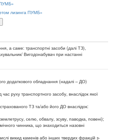
 ПУМБ»
етом лизинга ПУМБ»
»
ня, а саме: транспортні засоби (далі ТЗ),
рахувальник/ Вигодонабувач при настанні
його додаткового обладнання (надалі – ДО)
 час руху транспортного засобу, внаслідок якої
астрахованого ТЗ та/або його ДО внаслідок:
 землетрусу, селю, обвалу, зсуву, паводка, повені);
рмічного чинника, що знаходиться назовні
числі викид каменів або інших твердих фракцій з-