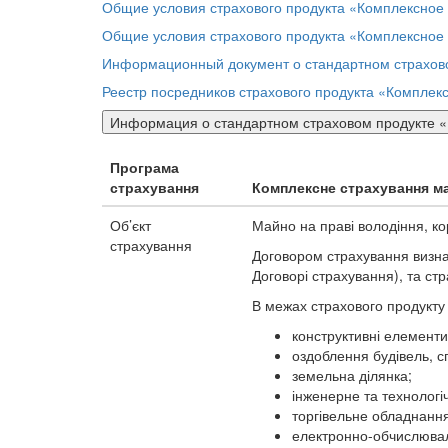
Общие условия страхового продукта «Комплексное 
Общие условия страхового продукта «Комплексное 
Информационный документ о стандартном страхово
Реестр посредников страхового продукта «Комплек
Информация о стандартном страховом продукте 
Програма
страхування
Комплексне страхування м
Об’єкт
Майно на праві володіння, к
страхування
Договором страхування визнач
Договорі страхування), та ст
В межах страхового продукту
конструктивні елементи 
оздоблення будівель, с
земельна ділянка;
інженерне та технологіч
торгівельне обладнання
електронно-обчислюваль