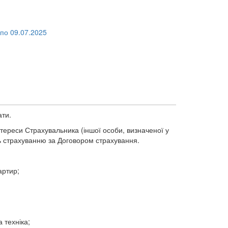
по 09.07.2025
ати.
нтереси Страхувальника (іншої особи, визначеної у
ть страхуванню за Договором страхування.
артир;
 техніка;