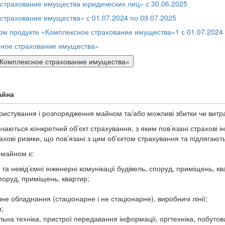
страхование имущества юридических лиц» с 30.06.2025
страхование имущества» с 01.07.2024 по 09.07.2025
м продукте «Комплексное страхование имущества»1 с 01.07.2024 
сное страхование имущества»
«Комплексное страхование имущества»
айна
ористування і розпорядження майном та/або можливі збитки чи витр
аються конкретний об’єкт страхування, з яким пов’язані страхові і
рахові ризики, що пов’язані з цим об’єктом страхування та підлягаю
 майном є:
та невід’ємні інженерні комунікації будівель, споруд, приміщень, кв
поруд, приміщень, квартир;
не обладнання (стаціонарне і не стаціонарне), виробничі лінії;
;
на техніка, пристрої передавання інформації, оргтехніка, побутова