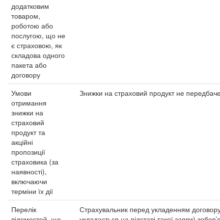
додатковим
товаром,
роботою або
послугою, що не
є страховою, як
складова одного
пакета або
договору
Умови
Знижки на страховий продукт не передбачені
отримання
знижки на
страховий
продукт та
акційні
пропозиції
страховика (за
наявності),
включаючи
терміни їх дії
Перелік
Страхувальник перед укладенням договору (
відомостей, що
укладається на підставі такої заяви) зобо