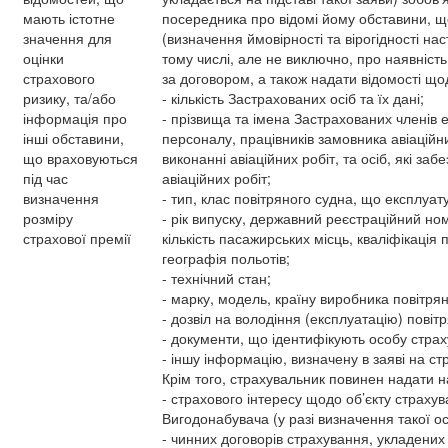
мають істотне
посередника про відомі йому обставини, щ
значення для
(визначення ймовірності та вірогідності нас
оцінки
тому числі, але не виключно, про наявність
страхового
за договором, а також надати відомості що
ризику, та/або
- кількість Застрахованих осіб та їх дані;
інформація про
- прізвища та імена Застрахованих членів е
інші обставини,
персоналу, працівників замовника авіаційних
що враховуються
виконанні авіаційних робіт, та осіб, які з
під час
авіаційних робіт;
визначення
- тип, клас повітряного судна, що експлу
розміру
- рік випуску, державний реєстраційний но
страхової премії
кількість пасажирських місць, кваліфікація 
географія польотів;
- технічний стан;
- марку, модель, країну виробника повітрян
- дозвіл на володіння (експлуатацію) повіт
- документи, що ідентифікують особу страх
- іншу інформацію, визначену в заяві на с
Крім того, страхувальник повинен надати н
- страхового інтересу щодо об’єкту страхув
Вигодонабувача (у разі визначення такої ос
- чинних договорів страхування, укладених