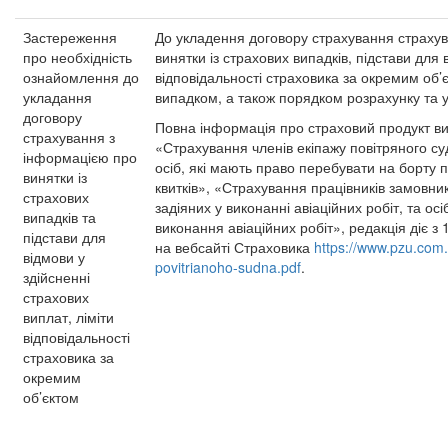
Застереження
До укладення договору страхування страху
про необхідність
винятки із страхових випадків, підстави для 
ознайомлення до
відповідальності страховика за окремим об
укладання
випадком, а також порядком розрахунку та 
договору
Повна інформація про страховий продукт ви
страхування з
«Страхування членів екіпажу повітряного су
інформацією про
осіб, які мають право перебувати на борту 
винятки із
квитків», «Страхування працівників замовника
страхових
задіяних у виконанні авіаційних робіт, та ос
випадків та
виконання авіаційних робіт», редакція діє з
підстави для
на вебсайті Страховика
https://www.pzu.com
відмови у
povitrianoho-sudna.pdf
.
здійсненні
страхових
виплат, ліміти
відповідальності
страховика за
окремим
об’єктом