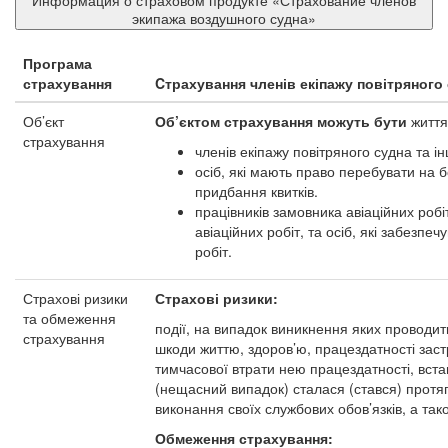
Информация о страховом продукте «Страхование членов
экипажа воздушного судна»
Програма
страхування
Cтрахування членів екіпажу повітряного
Об’єкт
Об’єктом страхування можуть бути
життя
страхування
членів екіпажу повітряного судна та і
осіб, які мають право перебувати на б
придбання квитків.
працівників замовника авіаційних робіт
авіаційних робіт, та осіб, які забезпе
робіт.
Страхові ризики
Страхові ризики:
та обмеження
події, на випадок виникнення яких проводи
страхування
шкоди життю, здоров’ю, працездатності заст
тимчасової втрати нею працездатності, встан
(нещасний випадок) сталася (стався) протя
виконання своїх службових обов’язків, а так
Обмеження страхування: