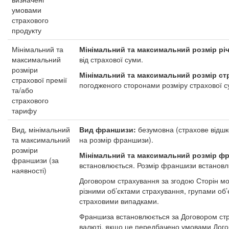
умовами
страхового
продукту
Мінімальний та
Мінімальний та максимальний розмір рі
максимальний
від страхової суми.
розміри
Мінімальний та максимальний розмір ст
страхової премії
погодженого сторонами розміру страхової с
та/або
страхового
тарифу
Вид, мінімальний
Вид франшизи:
безумовна (страхове відш
та максимальний
на розмір франшизи).
розміри
Мінімальний та максимальний розмір 
франшизи (за
встановлюється. Розмір франшизи встановлю
наявності)
Договором страхування за згодою Сторін мо
різними об’єктами страхування, групами о
страховими випадками.
Франшиза встановлюється за Договором стра
валюті, якщо це передбачено умовами Догово