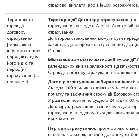
страхової виплати, або в інших розрахунко
Територія та
Територія дії Договору страхування
(геог
строк дії
страхування за згодою Сторін. Страховий за
договору
страхування.
страхування
Договором страхування можуть бути передб
[включаючи
захист за Договором страхування не діє, щ
інформацію про
Сторін.
порядок вступу
Мінімальний та максимальний строк дії 
його в дію та
календарних днів (в залежності від кількості
період(и)
Строк дії договору страхування встановлюєт
страхування (за
наявності)
Договір страхування набирає чинності:
з
24 годині 00 хвилин за київським часом дат,
початку та закінчення строку дії Договору с
У разі коли повітряне судно о 24 годині 00 х
Договору страхування, зазначену в Договорі
страхування продовжується до закінчення по
призначення.
Періоди страхування,
протягом якого діє 
встановлюється відповідно до строку дії До