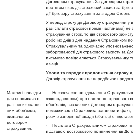
Договором страхування. За Договором страх
протягом яких діє страховий захист за Дог
дії Договору страхування за згодою Сторін.
У період строку дії Договору страхування у 
разі сплати страхової премії частинами) не
страхування строк, то дія страхового захис
робочих днів з дня надання Страховиком по
Страхувальнику та одночасно уповноваженом
заборгованості дія страхового захисту за Д
письмово повідомляється Страхувальнику т
авіації.
Умови та порядок продовження строку ді
Договір страхування не передбачає продовже
Можливі наслідки
- Несвоєчасне повідомлення Страхувальни
для споживача в
законодавством) про настання страхового 
разі невиконання
обов’язків, визначених Договором страхува
ним обов’язків,
неможливості Страховика встановити факт, 
визначених
розмір заподіяної шкоди (збитків) є підстав
договором
- Несплата Страхувальником страхових пла
страхування,
підставою дострокового припинення дії Дог