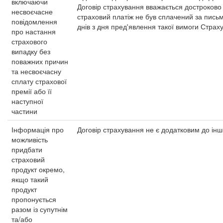
включаючи
Договір страхування вважається достроково
несвоєчасне
страховий платіж не був сплачений за пис
повідомлення
днів з дня пред'явлення такої вимоги Страх
про настання
страхового
випадку без
поважних причин
та несвоєчасну
сплату страхової
премії або її
наступної
частини
Інформація про
Договір страхування не є додатковим до інши
можливість
придбати
страховий
продукт окремо,
якщо такий
продукт
пропонується
разом із супутнім
та/або