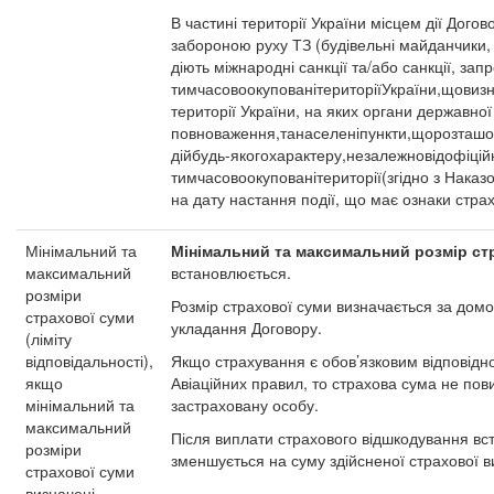
В частині території України місцем дії Дого
забороною руху ТЗ (будівельні майданчики, а
діють міжнародні санкції та/або санкції, за
тимчасовоокупованітериторіїУкраїни,щови
території України, на яких органи державно
повноваження,танаселеніпункти,щорозташов
дійбудь-якогохарактеру,незалежновідофіц
тимчасовоокупованітериторії(згідно з Наказо
на дату настання події, що має ознаки страх
Мінімальний та
Мінімальний та максимальний розмір ст
максимальний
встановлюється.
розміри
Розмір страхової суми визначається за дом
страхової суми
укладання Договору.
(ліміту
відповідальності),
Якщо страхування є обов’язковим відповідно
якщо
Авіаційних правил, то страхова сума не по
мінімальний та
застраховану особу.
максимальний
Після виплати страхового відшкодування вс
розміри
зменшується на суму здійсненої страхової в
страхової суми
визначені