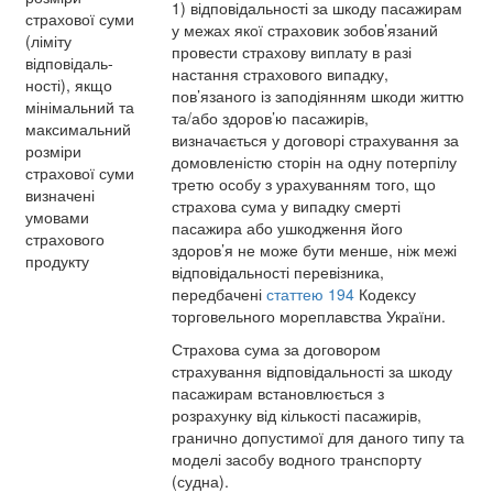
1) відповідальності за шкоду пасажирам
страхової суми
у межах якої страховик зобов’язаний
(ліміту
провести страхову виплату в разі
відповідаль-
настання страхового випадку,
ності), якщо
пов’язаного із заподіянням шкоди життю
мінімальний та
та/або здоров’ю пасажирів,
максимальний
визначається у договорі страхування за
розміри
домовленістю сторін на одну потерпілу
страхової суми
третю особу з урахуванням того, що
визначені
страхова сума у випадку смерті
умовами
пасажира або ушкодження його
страхового
здоров’я не може бути менше, ніж межі
продукту
відповідальності перевізника,
передбачені
статтею 194
Кодексу
торговельного мореплавства України.
Страхова сума за договором
страхування відповідальності за шкоду
пасажирам встановлюється з
розрахунку від кількості пасажирів,
гранично допустимої для даного типу та
моделі засобу водного транспорту
(судна).