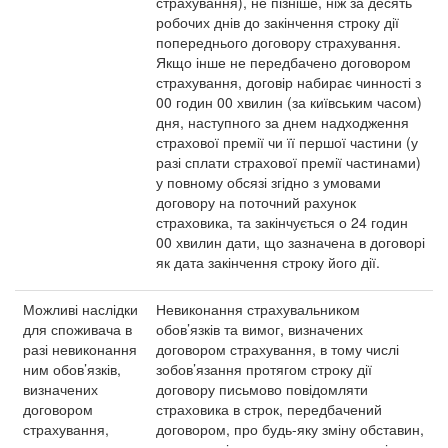
страхування), не пізніше, ніж за десять
робочих днів до закінчення строку дії
попереднього договору страхування.
Якщо інше не передбачено договором
страхування, договір набирає чинності з
00 годин 00 хвилин (за київським часом)
дня, наступного за днем надходження
страхової премії чи її першої частини (у
разі сплати страхової премії частинами)
у повному обсязі згідно з умовами
договору на поточний рахунок
страховика, та закінчується о 24 годин
00 хвилин дати, що зазначена в договорі
як дата закінчення строку його дії.
Можливі наслідки
Невиконання страхувальником
для споживача в
обов’язків та вимог, визначених
разі невиконання
договором страхування, в тому числі
ним обов’язків,
зобов’язання протягом строку дії
визначених
договору письмово повідомляти
договором
страховика в строк, передбачений
страхування,
договором, про будь-яку зміну обставин,