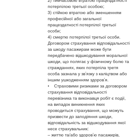
2) тимчасовою втратою працездатності
потерпілою третьої особою;
3) стійкою втратою або зменшенням
професійної або загальної
працездатності потерпілої третьої
особи;
4) смертю потерпілої третьої особи.
Договором страхування відповідальності
за шкоду пасажирам може бути
передбачено відшкодування моральної
шкоди, що полягає у фізичному болю та
стражданнях, яких потерпіла третя
особа зазнала у зв’язку з каліцтвом або
іншим ушкодженням здоров’я.
• Страховими ризиками за договором
страхування відповідальності
перевізника та виконавця робіт є події,
на випадок виникнення яких
проводиться страхування, що можуть
призвести до заподіяння шкоди,
відповідальність за відшкодування якої
несе страхувальник:
– життю та/або здоров’ю пасажирів,