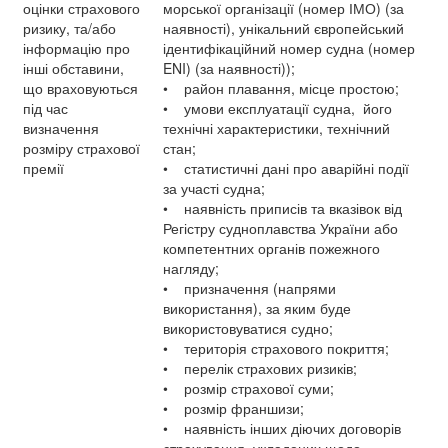
оцінки страхового
морської організації (номер ІМО) (за
ризику, та/або
наявності), унікальний європейський
інформацію про
ідентифікаційний номер судна (номер
інші обставини,
ENI) (за наявності));
що враховуються
• район плавання, місце простою;
під час
• умови експлуатації судна, його
визначення
технічні характеристики, технічний
розміру страхової
стан;
премії
• статистичні дані про аварійні події
за участі судна;
• наявність приписів та вказівок від
Регістру судноплавства України або
компетентних органів пожежного
нагляду;
• призначення (напрями
використання), за яким буде
використовуватися судно;
• територія страхового покриття;
• перелік страхових ризиків;
• розмір страхової суми;
• розмір франшизи;
• наявність інших діючих договорів