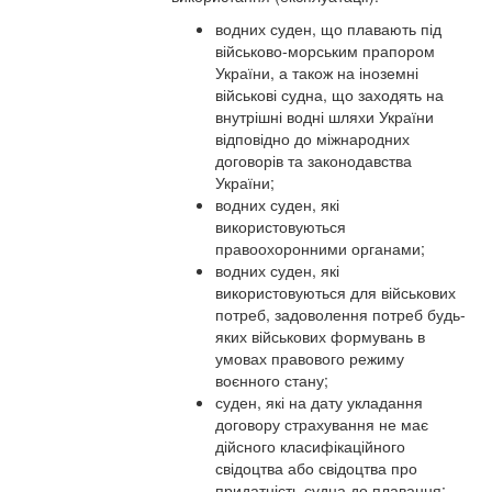
водних суден, що плавають під
військово-морським прапором
України, а також на іноземні
військові судна, що заходять на
внутрішні водні шляхи України
відповідно до міжнародних
договорів та законодавства
України;
водних суден, які
використовуються
правоохоронними органами;
водних суден, які
використовуються для військових
потреб, задоволення потреб будь-
яких військових формувань в
умовах правового режиму
воєнного стану;
суден, які на дату укладання
договору страхування не має
дійсного класифікаційного
свідоцтва або свідоцтва про
придатність судна до плавання;