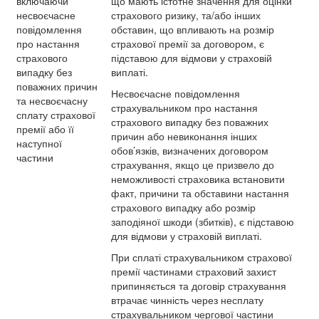
включаючи
що мають істотне значення для оцінки
несвоєчасне
страхового ризику, та/або інших
повідомлення
обставин, що впливають на розмір
про настання
страхової премії за договором, є
страхового
підставою для відмови у страховій
випадку без
виплаті.
поважних причин
Несвоєчасне повідомлення
та несвоєчасну
страхувальником про настання
сплату страхової
страхового випадку без поважних
премії або її
причин або невиконання інших
наступної
обов’язків, визначених договором
частини
страхування, якщо це призвело до
неможливості страховика встановити
факт, причини та обставини настання
страхового випадку або розмір
заподіяної шкоди (збитків), є підставою
для відмови у страховій виплаті.
При сплаті страхувальником страхової
премії частинами страховий захист
припиняється та договір страхування
втрачає чинність через несплату
страхувальником чергової частини