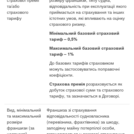
страхової премії
розміру франшизи, типу судна,
та/або
відповідальність при експлуатації якого
страхового
приймається на страхування та інших
тарифу
істотних умов, які впливають на оцінку
страхового ризику.
Мінімальний базовий страховий
тариф – 0,5%
Максимальний базовий страховий
тариф – 1%
До базових тарифів страховиком
можуть застосовуватись поправочні
коефіцієнти.
Страхова премія
розраховується як
добуток страхової суми та страхового
тарифу, та зазначається в Договорі.
Вид, мінімальний
Франшиза зі страхування
та максимальний
відповідальності судновласника
розміри
(перевізника, фрахтівника) за шкоду,
франшизи (за
заподіяну майну потерпілої особи,
наявності)
встановлюється у договорі страхування