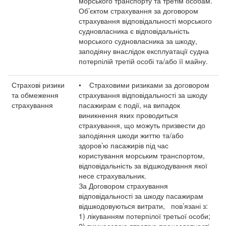
морського транспорту та третім особам.
Об’єктом страхування за договором
страхування відповідальності морського
судновласника є відповідальність
морського судновласника за шкоду,
заподіяну внаслідок експлуатації судна
потерпілій третій особі та/або її майну.
Страхові ризики
• Страховими ризиками за договором
та обмеження
страхування відповідальності за шкоду
страхування
пасажирам є події, на випадок
виникнення яких проводиться
страхування, що можуть призвести до
заподіяння шкоди життю та/або
здоров’ю пасажирів під час
користування морським транспортом,
відповідальність за відшкодування якої
несе страхувальник.
За Договором страхування
відповідальності за шкоду пасажирам
відшкодовуються витрати, пов’язані з:
1) лікуванням потерпілої третьої особи;