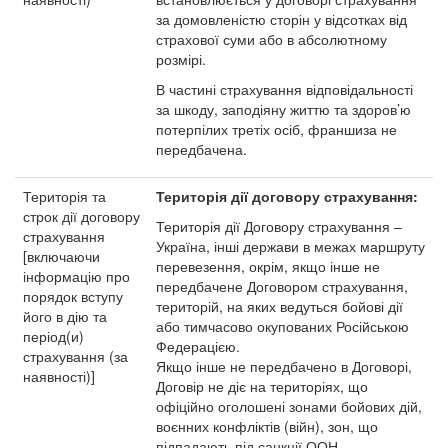
за домовленістю сторін у відсотках від
страхової суми або в абсолютному
розмірі.
В частині страхування відповідальності
за шкоду, заподіяну життю та здоров’ю
потерпілих третіх осіб, франшиза не
передбачена.
Територія та
Територія дії договору страхування:
строк дії договору
Територія дії Договору страхування –
страхування
Україна, інші держави в межах маршруту
[включаючи
перевезення, окрім, якщо інше не
інформацію про
передбачене Договором страхування,
порядок вступу
територій, на яких ведуться бойові дії
його в дію та
або тимчасово окупованих Російською
період(и)
Федерацією.
страхування (за
Якщо інше не передбачено в Договорі,
наявності)]
Договір не діє на територіях, що
офіційно оголошені зонами бойових дій,
воєнних конфліктів (війн), зон, що
підпадають під санкції ООН,