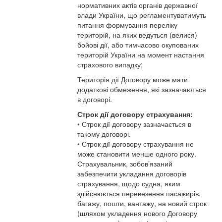
нормативних актів органів державної
влади України, що регламентуватимуть
питання формування переліку
територій, на яких ведуться (велися)
бойові дії, або тимчасово окупованих
територій України на момент настання
страхового випадку;
Територія дії Договору може мати
додаткові обмеження, які зазначаються
в договорі.
Строк дії договору страхування:
• Строк дії договору зазначається в
такому договорі.
• Строк дії договору страхування не
може становити менше одного року.
Страхувальник, зобов’язаний
забезпечити укладання договорів
страхування, щодо судна, яким
здійснюється перевезення пасажирів,
багажу, пошти, вантажу, на новий строк
(шляхом укладення нового Договору