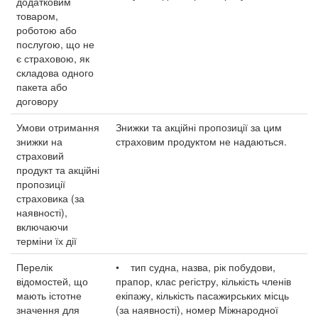
додатковим
товаром,
роботою або
послугою, що не
є страховою, як
складова одного
пакета або
договору
Умови отримання
Знижки та акційні пропозиції за цим
знижки на
страховим продуктом не надаються.
страховий
продукт та акційні
пропозиції
страховика (за
наявності),
включаючи
терміни їх дії
Перелік
• тип судна, назва, рік побудови,
відомостей, що
прапор, клас регістру, кількість членів
мають істотне
екіпажу, кількість пасажирських місць
значення для
(за наявності), номер Міжнародної