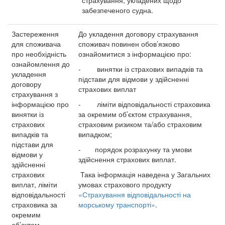
страхування, укладених щодо
забезпеченого судна.
Застереження
До укладення договору страхування
для споживача
споживач повинен обов’язково
про необхідність
ознайомитися з інформацією про:
ознайомлення до
- винятки із страхових випадків та
укладення
підстави для відмови у здійсненні
договору
страхових виплат
страхування з
інформацією про
- ліміти відповідальності страховика
винятки із
за окремим об’єктом страхування,
страхових
страховим ризиком та/або страховим
випадків та
випадком;
підстави для
- порядок розрахунку та умови
відмови у
здійснення страхових виплат.
здійсненні
страхових
Така інформація наведена у Загальних
виплат, ліміти
умовах страхового продукту
відповідальності
«Страхування відповідальності на
страховика за
морському транспорті»
.
окремим
об’єктом