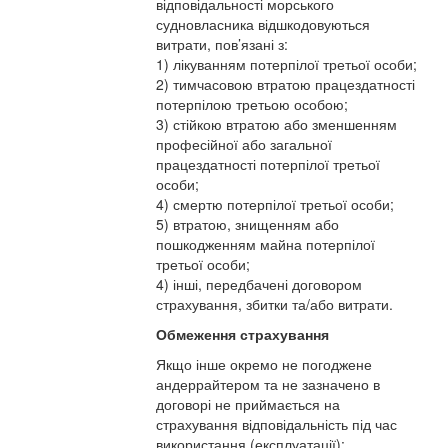
відповідальності морського
судновласника відшкодовуються
витрати, пов’язані з:
1) лікуванням потерпілої третьої особи;
2) тимчасовою втратою працездатності
потерпілою третьою особою;
3) стійкою втратою або зменшенням
професійної або загальної
працездатності потерпілої третьої
особи;
4) смертю потерпілої третьої особи;
5) втратою, знищенням або
пошкодженням майна потерпілої
третьої особи;
4) інші, передбачені договором
страхування, збитки та/або витрати.
Обмеження страхування
Якщо інше окремо не погоджене
андеррайтером та не зазначено в
договорі не приймається на
страхування відповідальність під час
використання (експлуатації):