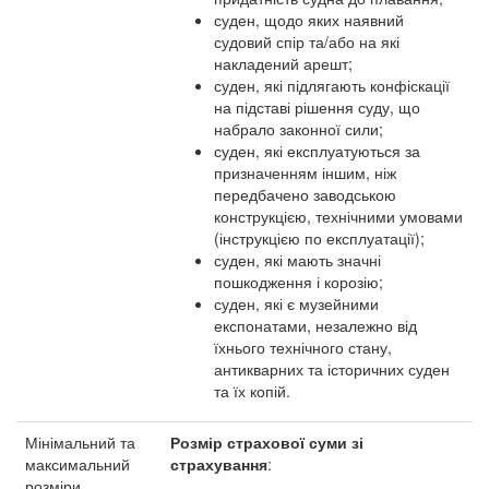
суден, щодо яких наявний
судовий спір та/або на які
накладений арешт;
суден, які підлягають конфіскації
на підставі рішення суду, що
набрало законної сили;
суден, які експлуатуються за
призначенням іншим, ніж
передбачено заводською
конструкцією, технічними умовами
(інструкцією по експлуатації);
суден, які мають значні
пошкодження і корозію;
суден, які є музейними
експонатами, незалежно від
їхнього технічного стану,
антикварних та історичних суден
та їх копій.
Мінімальний та
Розмір страхової суми зі
максимальний
страхування
:
розміри