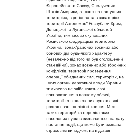
Європейського Союзу, Сполучених
Штатів Америки, а також на наступних
територіях, в регіонах та в акваторіях:
території Автономної Республіки Крим,
Донецької та Луганської областей
України, тимчасово окупованих
Російською федерацією територіях
України, зонах/районах воєнних або
бойових дій будь-якого характеру
(незалежно від того чи був оголошений
стан війни), зонах воєнних або збройних
конфліктів, території проведення
операції об’єднаних сил, територіях, на
яких органи державної влади України
тимчасово не здійснюють свої
повноваження в повному обсязі;
території та в населених пунктах, які
розташовані на лінії зіткнення. Межі
таких територій та перелік таких
населених пунктів визначається на дату
настання події, що може бути визнана
страховим випадком, на підставі