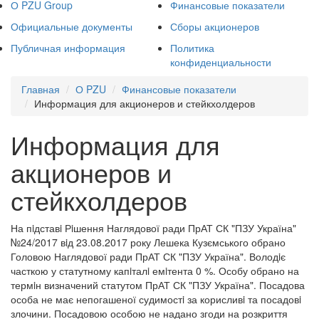
О PZU Group
Финансовые показатели
Официальные документы
Сборы акционеров
Публичная информация
Политика
конфиденциальности
Главная
О PZU
Финансовые показатели
Информация для акционеров и стейкхолдеров
Информация для
акционеров и
стейкхолдеров
На пiдставi Рiшення Наглядової ради ПрАТ СК "ПЗУ Україна"
№24/2017 вiд 23.08.2017 року Лешека Кузємського обрано
Головою Наглядової ради ПрАТ СК "ПЗУ Україна". Володiє
часткою у статутному капiталi емiтента 0 %. Особу обрано на
термiн визначений статутом ПрАТ СК "ПЗУ Україна". Посадова
особа не має непогашеної судимостi за корисливi та посадовi
злочини. Посадовою особою не надано згоди на розкриття