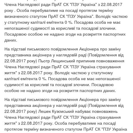
Члена Наглядової ради ПрАТ СК "ПЗУ Україна" з 22.08.2017
року . Особа перебуватиме на посадi протягом термiну
визначеного статутом ПрАТ СК "ПЗУ Україна". Володiє часткою
у статутному капiталi емiтента 0 %. Посадова особа не має
непогашеної судимостi за корисливi та посадовi злочини.
Посадовою особою не надано згоди на розкриття паспортних
даних.
На пiдставi письмового повiдомлення Акцiонера про замiну
представника акцiонера у наглядовiй радi (Повiдомлення вiд
22.08.2017 року) Пьотр Лещинський припинив повноваження
Члена Наглядової ради ПрАТ СК "ПЗУ Україна страхування
життя" з 22.08.2017 року. Володiє часткою у статутному
капiталi емiтента 0 %. Посадова особа не має непогашеної
судимостi за корисливi та посадовi злочини. Посадовою
особою не надано згоди на розкриття паспортних даних.
На пiдставi письмового повiдомлення Акцiонера про замiну
представника акцiонера у наглядовiй радi (Повiдомлення вiд
22.08.2017 року) Лешек Кузємський набуває повноважень
Члена Наглядової ради ПрАТ СК "ПЗУ Україна страхування
життя" з 22.08.2017 року. Особа перебуватиме на посадi
протягом термiну визначеного статутом ПрАТ СК "ПЗУ Україна