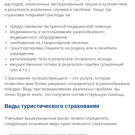
расходов, понесенных застрахованным лицом в путешествии,
в результате различных случаев и проблем. Чаще тур.
страховка покрывает расходы на:
предоставление экстренной медицинской помощи;
медикаменты и использование разнообразного
медицинского оборудования;
пребывание на стационарном лечении;
транспортировка пациента на родину или в лечебное
учреждение;
репатриацию тела в результате летального исхода;
имущественные потери в результате ошибки (утерянный
груз и т.п.).
Страхование путешествующего – это услуга, которая
позволяет вам более уверенно отправляться в разнообразные
поездки. Ведь при возникновении различных проблем, вы
точно будете знать, что получите соответствующую помощь.
Виды туристического страхования
Учитывая вышеуказанные риски, можно определить
следующие основные виды туристического страхования: