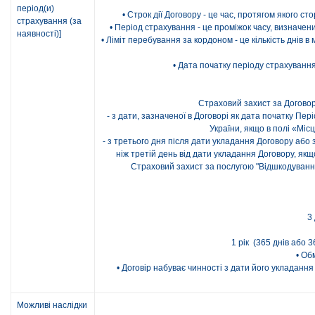
період(и)
• Строк дії Договору - це час, протягом якого с
страхування (за
• Період страхування - це проміжок часу, визначен
наявності)]
• Ліміт перебування за кордоном - це кількість днів
• Дата початку періоду страхування
Страховий захист за Договор
- з дати, зазначеної в Договорі як дата початку 
України, якщо в полі «Мі
- з третього дня після дати укладання Договору або 
ніж третій день від дати укладання Договору, я
Страховий захист за послугою "Відшкодування
3
1 рік (365 днів або 
• Об
• Договір набуває чинності з дати його укладанн
Можливі наслідки