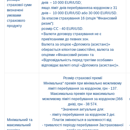
днів – 10 000 EUR/USD;
страхової суми
якщо ліміт днів перебуванняза кордоном ≥ 31
визначені
днів – 10 000 EUR/USD або 30 000 EUR/USD.
умовами
За класом страхування 16 (опція "Фінансовий
страхового
ризик"):
продукту
розмір СС - 40 EUR/USD.
• Валюти договору страхування не є
прив'язаними до певних зон.
Валюта за опцією «Допомога (асистанс)»
обирається клієнтом самостійно, валюта за
опціями «Фінансовий ризик» та
«Відповідальність перед третіми особами»
відповідає валюті опції «Допомога (асистанс)».
Розмір страхової премії
Мінімальна* премія при мінімально можливому
ліміті перебування за кордоном, грн - 137.
Максимальна премія при максимально
можливому ліміті перебування за кордоном (366
днів), грн - 38 574.
*Значення актуальне для:
- ліміту перебування за кордоном 3 дні.
Мінімальний та
Платіж змінюється в залежності від:
максимальний
- тривалості періоду перебування Застрахованої