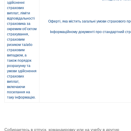
здійсненні
страхових
виплат, ліміти
відповідальності
Оферті, яка містить загальні умови страхового 
страховика за
окремим об’єктом
Інформаційному документі про стандартний ст
страхування,
страховим
ризиком та/або
страховим
випадком, а
також порядок
розрахунку та
умови здійснення
страхових
виплат,
включаючи
посилання на
таку інформацію.
Собираетесь в отпуск, командировку или на учебу в другую