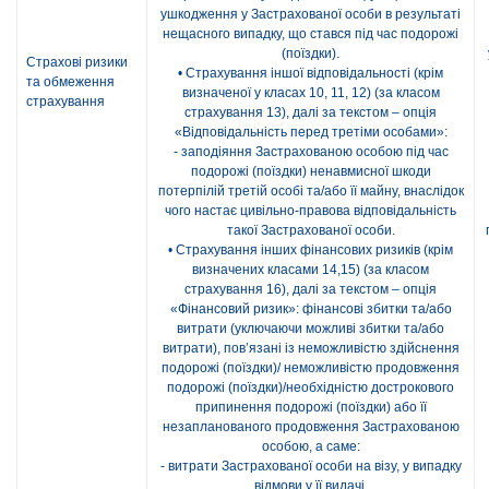
ушкодження у Застрахованої особи в результаті
нещасного випадку, що стався під час подорожі
(поїздки).
Страхові ризики
• Страхування іншої відповідальності (крім
та обмеження
визначеної у класах 10, 11, 12) (за класом
страхування
страхування 13), далі за текстом – опція
«Відповідальність перед третіми особами»:
- заподіяння Застрахованою особою під час
подорожі (поїздки) ненавмисної шкоди
потерпілій третій особі та/або її майну, внаслідок
чого настає цивільно-правова відповідальність
такої Застрахованої особи.
• Страхування інших фінансових ризиків (крім
визначених класами 14,15) (за класом
страхування 16), далі за текстом – опція
«Фінансовий ризик»: фінансові збитки та/або
витрати (уключаючи можливі збитки та/або
витрати), пов’язані із неможливістю здійснення
подорожі (поїздки)/ неможливістю продовження
подорожі (поїздки)/необхідністю дострокового
припинення подорожі (поїздки) або її
незапланованого продовження Застрахованою
особою, а саме:
- витрати Застрахованої особи на візу, у випадку
відмови у її видачі.