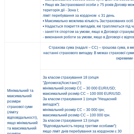
• Якщо вік Застрахованої особи ≥ 75 років Договір м
територія дії - Зона І;
ліміт перебування за кордоном ≤ 31 день.
• Максимально можлива кількість Застрахованих осіб 
• Надається покриття випадків, які трапляються під ч
- заняття спортом за умови, якщо в Договорі страхув
- виконання роботи за умови, якщо в Договорі є відпо
Страхова сума (надалі – СС) – грошова сума, в м
настанні страхового випадку. В межах страхової сум
окремими 
За класом страхування 18 (опція
"Допомога(Асистанс)"):
мінімальний розмір СС – 30 000 EUR/USD;
Мінімальний та
максимальний розмір СС – 100 000 EUR/USD.
максимальний
За класом страхування 1 (опція "Нещасний
розміри
випадок"):
страхової суми
мінімальний розмір СС – 30 000 грн;
(ліміту
максимальний розмір СС – 100 000 грн.
відповідальності),
За класом страхування 13 (опція
якщо мінімальний
"Відповідальність перед третіми особами"):
та максимальний
якщо ліміт днів перебування за кордоном ≤ 30
розміри