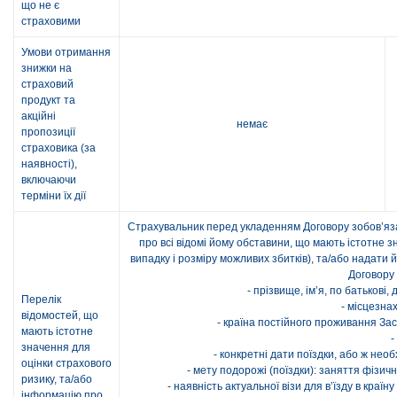
що не є
страховими
Умови отримання
знижки на
страховий
продукт та
акційні
немає
пропозиції
страховика (за
наявності),
включаючи
терміни їх дії
Страхувальник перед укладенням Договору зобов’яза
про всі відомі йому обставини, що мають істотне з
випадку і розміру можливих збитків), та/або надат
Договору 
- прізвище, ім’я, по батьков
Перелік
- місцезна
відомостей, що
- країна постійного проживання Зас
мають істотне
-
значення для
- конкретні дати поїздки, або ж нео
оцінки страхового
- мету подорожі (поїздки): заняття фізич
ризику, та/або
- наявність актуальної візи для в’їзду в кра
інформацію про