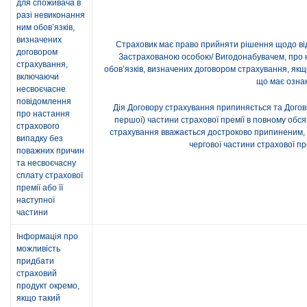
для споживача в
разі невиконання
ним обов’язків,
визначених
Страховик має право прийняти рішення щодо від
договором
Застрахованою особою/ Вигодонабувачем, про н
страхування,
обов’язків, визначених договором страхування, як
включаючи
що має ознак
несвоєчасне
повідомлення
Дія Договору страхування припиняється та Догові
про настання
першої) частини страхової премії в повному обся
страхового
страхування вважається достроково припиненим, п
випадку без
чергової частини страхової п
поважних причин
та несвоєчасну
сплату страхової
премії або її
наступної
частини
Інформація про
можливість
придбати
страховий
продукт окремо,
якщо такий