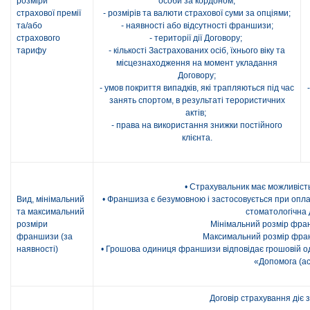
розміри
особи за кордоном;
страхової премії
- розмірів та валюти страхової суми за опціями;
та/або
- наявності або відсутності франшизи;
страхового
- території дії Договору;
тарифу
- кількості Застрахованих осіб, їхнього віку та
місцезнаходження на момент укладання
Договору;
- умов покриття випадків, які трапляються під час
занять спортом, в результаті терористичних
актів;
- права на використання знижки постійного
клієнта.
• Страхувальник має можливіст
Вид, мінімальний
• Франшиза є безумовною і застосовується при опла
та максимальний
стоматологічна 
розміри
Мінімальний розмір фра
франшизи (за
Максимальний розмір фра
наявності)
• Грошова одиниця франшизи відповідає грошовій од
«Допомога (ас
Договір страхування діє 