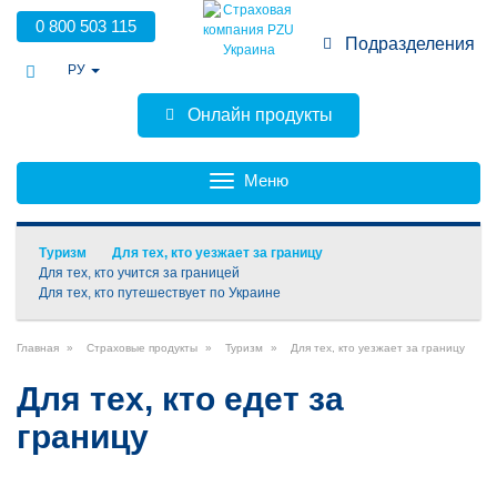
0 800 503 115
Подразделения
РУ
Безбарьерность
Онлайн продукты
Меню
Toggle
navigation
Туризм
Для тех, кто уезжает за границу
Для тех, кто учится за границей
Для тех, кто путешествует по Украине
Главная
Страховые продукты
Туризм
Для тех, кто уезжает за границу
Для тех, кто едет за
границу