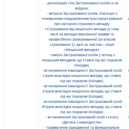
- репатріація тіла Застрахованої особи із-за
кордону;
- витрати Застрахованої особи, пов’язані з
телефонним повідомленням Асистуючої компанії
про настання страхового випадку.
• Страхування від нещасного випадку (у тому
числі на випадок виробничої травми та
професійного захворювання) (за класом
страхування 1), далі за текстом – опція
«Нещасний випадок»:
- смерть Застрахованої особи у зв’язку з
нещасним випадком, що стався під час подорожі
(поїздки);
- встановлення інвалідності Застрахованій особі
І групи внаслідок нещасного випадку, що стався
під час подорожі (поїздки);
- встановлення інвалідності Застрахованій особі
ІІ групи внаслідок нещасного випадку, що стався
під час подорожі (поїздки);
- встановлення інвалідності Застрахованій особі
ІІІ групи внаслідок нещасного випадку, що стався
під час подорожі (поїздки);
- встановлення Застрахованій особі статусу
«Дитина з інвалідністю»;
- травматичне ушкодження та функціональне