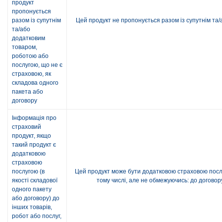
продукт
пропонується
разом із супутнім
Цей продукт не пропонується разом із супутнім та
та/або
додатковим
товаром,
роботою або
послугою, що не є
страховою, як
складова одного
пакета або
договору
Інформація про
страховий
продукт, якщо
такий продукт є
додатковою
страховою
послугою (в
Цей продукт може бути додатковою страховою послу
якості складової
тому числі, але не обмежуючись: до договор
одного пакету
або договору) до
інших товарів,
робот або послуг,