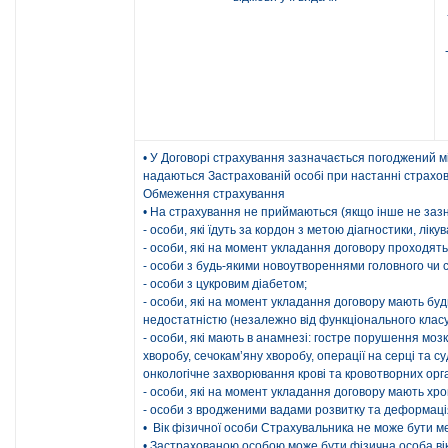
• У Договорі страхування зазначається погоджений м
надаються Застрахованій особі при настанні страхов
Обмеження страхування
• На страхування не приймаються (якщо інше не зазн
- особи, які їдуть за кордон з метою діагностики, ліку
- особи, які на момент укладання договору проходять л
- особи з будь-якими новоутвореннями головного чи с
- особи з цукровим діабетом;
- особи, які на момент укладання договору мають б
недостатністю (незалежно від функціонального класу
- особи, які мають в анамнезі: гостре порушення мозк
хворобу, сечокам’яну хворобу, операції на серці та 
онкологічне захворювання крові та кровотворних орга
- особи, які на момент укладання договору мають хро
- особи з вродженими вадами розвитку та деформа
• Вік фізичної особи Страхувальника не може бути м
• Застрахованою особою може бути фізична особа віком