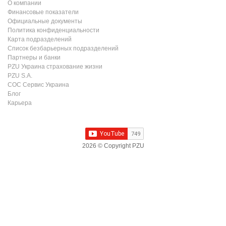
О компании
Финансовые показатели
Официальные документы
Политика конфиденциальности
Карта подразделений
Список безбарьерных подразделений
Партнеры и банки
PZU Украина страхование жизни
PZU S.A.
СОС Сервис Украина
Блог
Карьера
2026 © Copyright PZU