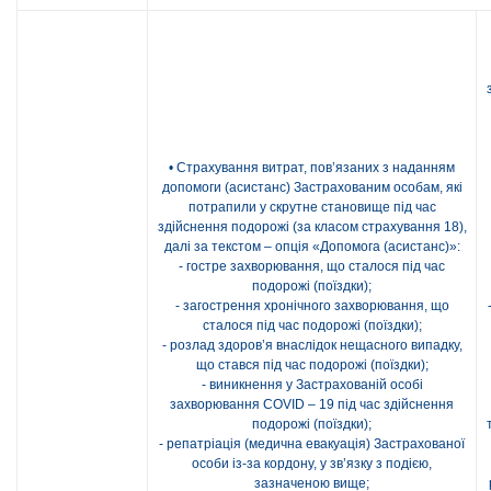
• Страхування витрат, пов’язаних з наданням
допомоги (асистанс) Застрахованим особам, які
потрапили у скрутне становище під час
здійснення подорожі (за класом страхування 18),
далі за текстом – опція «Допомога (асистанс)»:
- гостре захворювання, що сталося під час
подорожі (поїздки);
- загострення хронічного захворювання, що
сталося під час подорожі (поїздки);
- розлад здоров’я внаслідок нещасного випадку,
що стався під час подорожі (поїздки);
- виникнення у Застрахованій особі
захворювання COVID – 19 під час здійснення
подорожі (поїздки);
- репатріація (медична евакуація) Застрахованої
особи із-за кордону, у зв’язку з подією,
зазначеною вище;