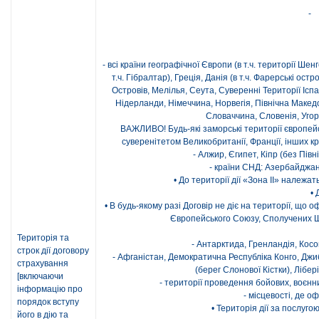
- 
- всі країни географічної Європи (в т.ч. території Ше
т.ч. Гібралтар), Греція, Данія (в т.ч. Фарерські ост
Островів, Мелілья, Сеута, Суверенні Території Іспа
Нідерланди, Німеччина, Норвегія, Північна Македо
Словаччина, Словенія, Угор
ВАЖЛИВО! Будь-які заморські території європейсь
суверенітетом Великобританії, Франції, інших кр
- Алжир, Єгипет, Кіпр (без Півні
- країни СНД: Азербайджан
• До території дії «Зона ІІ» належат
• 
• В будь-якому разі Договір не діє на території, що 
Європейського Союзу, Сполучених Шт
Територія та
- Антарктида, Гренландія, Косо
строк дії договору
- Афганістан, Демократична Республіка Конго, Джи
страхування
(берег Слонової Кістки), Лібер
[включаючи
- території проведення бойових, воєнн
інформацію про
- місцевості, де 
порядок вступу
• Територія дії за послуго
його в дію та