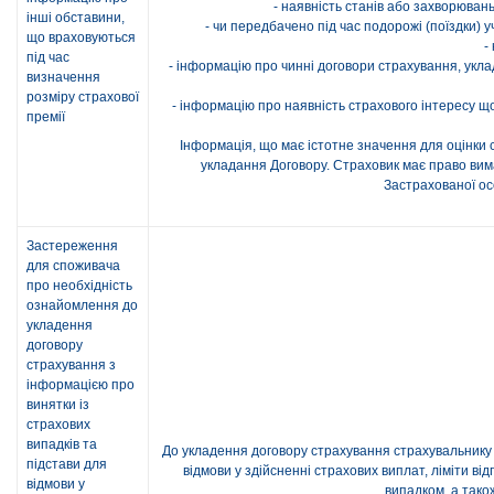
- наявність станів або захворюван
інші обставини,
- чи передбачено під час подорожі (поїздки) 
що враховуються
-
під час
- інформацію про чинні договори страхування, уклад
визначення
розміру страхової
- інформацію про наявність страхового інтересу що
премії
Інформація, що має істотне значення для оцінки 
укладання Договору. Страховик має право вим
Застрахованої ос
Застереження
для споживача
про необхідність
ознайомлення до
укладення
договору
страхування з
інформацією про
винятки із
страхових
випадків та
До укладення договору страхування страхувальнику 
підстави для
відмови у здійсненні страхових виплат, ліміти в
відмови у
випадком, а тако