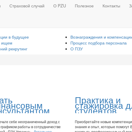
ы
Страховой случай
О PZU
Полезное
Контакты
З
ции в будущее
Вознаграждения и компенсаци
ы ищем
Процесс подбора персонала
ний рекрутинг
О ПЗУ
ать
Практика и
нансовым
стажировка д
нсультантом
студентов
чьте себе неограниченный доход с
Приобретайте новые компетенци
 графиком работы в сотрудничестве
знания и опыт, которые помогут 
пой «ПЗУ Украина».
Детальнее
раскрыть профессиональный пот