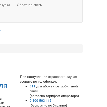
акупки
Обратная связь
и
При наступлении страхового случая
звоните по телефонам:
ля
311
для абонентов мобильной
связи
(согласно тарифам оператора)
и,
0 800 503 115
Вам
(бесплатно по Украине)
енциал.