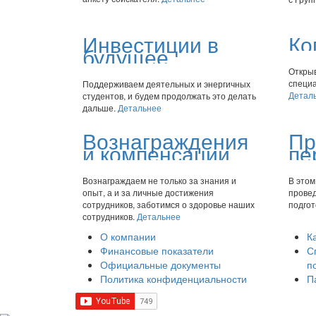
Инвестиции в
Ко
будущее
Откры
специ
Поддерживаем деятельных и энергичных
Детал
студентов, и будем продолжать это делать
дальше.
Детальнее
Вознаграждения
Пр
и компенсации
пе
Вознаграждаем не только за знания и
В это
опыт, а и за личные достижения
провед
сотрудников, заботимся о здоровье наших
подгот
сотрудников.
Детальнее
О компании
К
Финансовые показатели
С
Официальные документы
п
Политика конфиденциальности
П