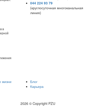
044 224 93 79
(круглосуточная многоканальная
линия)
в в
ьерной
стижения
е жизни
Блог
Карьера
2026 © Copyright PZU