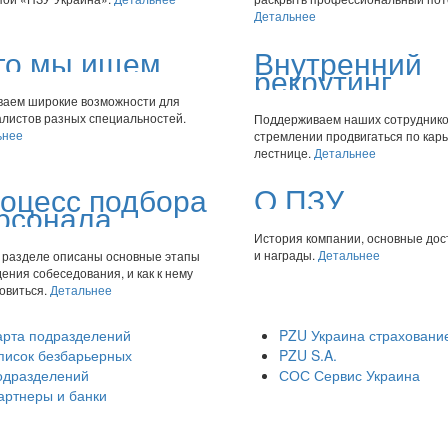
Детальнее
го мы ищем
Внутренний
рекрутинг
ваем широкие возможности для
алистов разных специальностей.
Поддерживаем наших сотруднико
ьнее
стремлении продвигаться по кар
лестнице.
Детальнее
оцесс подбора
О ПЗУ
рсонала
История компании, основные до
и награды.
Детальнее
м разделе описаны основные этапы
ения собеседования, и как к нему
овиться.
Детальнее
арта подразделений
PZU Украина страховани
писок безбарьерных
PZU S.A.
одразделений
СОС Сервис Украина
артнеры и банки