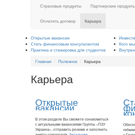
Страховые продукты
Партнерские продукт
Оплатить договор
Карьера
Открытые вакансии
Инвести
Стать финансовым консультантом
Кого м
Практика и стажировка для студентов
Внутрен
Главная
Полезное
Карьера
Карьера
Открытые
Ст
вакансии
фи
ко
В этом разделе Вы сможете ознакомиться
с актуальными вакансиями Группы «ПЗУ
Обеспе
Украина», отправить резюме и заполнить
гибким
анкету соискателя.
Детальнее
с Груп