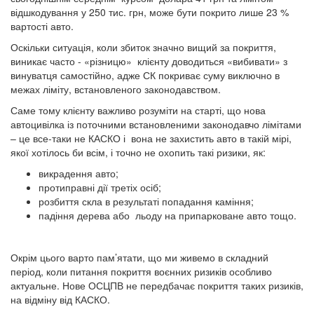
відшкодування у 250 тис. грн, може бути покрито лише 23 %
вартості авто.
Оскільки ситуація, коли збиток значно вищий за покриття,
виникає часто - «різницю» клієнту доводиться «вибивати» з
винуватця самостійно, адже СК покриває суму виключно в
межах ліміту, встановленого законодавством.
Саме тому клієнту важливо розуміти на старті, що нова
автоцивілка із поточними встановленими законодавчо лімітами
– це все-таки не КАСКО і вона не захистить авто в такій мірі,
якої хотілось би всім, і точно не охопить такі ризики, як:
викрадення авто;
протиправні дії третіх осіб;
розбиття скла в результаті попадання каміння;
падіння дерева або льоду на припарковане авто тощо.
Окрім цього варто пам’ятати, що ми живемо в складний
період, коли питання покриття воєнних ризиків особливо
актуальне. Нове ОСЦПВ не передбачає покриття таких ризиків,
на відміну від КАСКО.