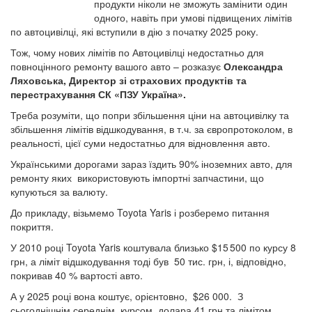
продукти ніколи не зможуть замінити один
одного, навіть при умові підвищених лімітів
по автоцивілці, які вступили в дію з початку 2025 року.
Тож, чому нових лімітів по Автоцивілці недостатньо для
повноцінного ремонту вашого авто – розказує
Олександра
Ляховська, Директор зі страхових продуктів та
перестрахування СК «ПЗУ Україна».
Треба розуміти, що попри збільшення ціни на автоцивілку та
збільшення лімітів відшкодування, в т.ч. за європротоколом, в
реальності, цієї суми недостатньо для відновлення авто.
Українськими дорогами зараз їздить 90% іноземних авто, для
ремонту яких використовують імпортні запчастини, що
купуються за валюту.
До прикладу, візьмемо Toyota Yaris і розберемо питання
покриття.
У 2010 році Toyota Yaris коштувала близько $15 500 по курсу 8
грн, а ліміт відшкодування тоді був 50 тис. грн, і, відповідно,
покривав 40 % вартості авто.
А у 2025 році вона коштує, орієнтовно, $26 000. З
сьогоднішнім середнім курсом долара 41 грн та лімітом