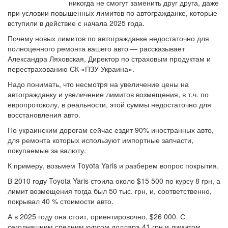
никогда не смогут заменить друг друга, даже
при условии повышенных лимитов по автогражданке, которые
вступили в действие с начала 2025 года.
Почему новых лимитов по автогражданке недостаточно для
полноценного ремонта вашего авто — рассказывает
Александра Ляховская, Директор по страховым продуктам и
перестрахованию СК «ПЗУ Украина».
Надо понимать, что несмотря на увеличение цены на
автогражданку и увеличение лимитов возмещения, в т.ч. по
европротоколу, в реальности, этой суммы недостаточно для
восстановления авто.
По украинским дорогам сейчас ездит 90% иностранных авто,
для ремонта которых используют импортные запчасти,
покупаемые за валюту.
К примеру, возьмем Toyota Yaris и разберем вопрос покрытия.
В 2010 году Toyota Yaris стоила около $15 500 по курсу 8 грн, а
лимит возмещения тогда был 50 тыс. грн, и, соответственно,
покрывал 40 % стоимости авто.
А в 2025 году она стоит, ориентировочно, $26 000. С
сегодняшним средним курсом доллара 41 грн и лимитом