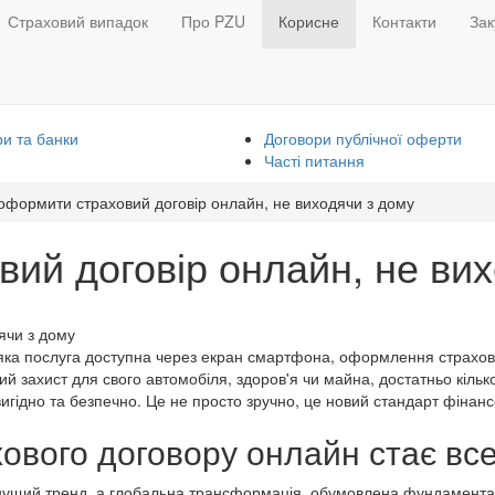
Страховий випадок
Про PZU
Корисне
Контакти
Зак
и та банки
Договори публічної оферти
Часті питання
оформити страховий договір онлайн, не виходячи з дому
ий договір онлайн, не ви
-яка послуга доступна через екран смартфона, оформлення страхово
й захист для свого автомобіля, здоров'я чи майна, достатньо кілько
гідно та безпечно. Це не просто зручно, це новий стандарт фінанс
вого договору онлайн стає вс
инущий тренд, а глобальна трансформація, обумовлена ​​фундамент