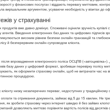
зорості у фінансових послугах і віддають перевагу миттєвим, кон
а вирішальним аргументом, усуваючи необхідність у візитах до офі
ежів у страхуванні
 продуктів вже давно домінує. Споживачі оцінили зручність купівлі 
оку агентів. Введення електронних баз даних та цифрових підписів 
тимулюється високим рівнем безпеки онлайн-транзакцій та глибокою
ісу й безперервним онлайн-супроводом клієнта.
ті після впровадження електронного поліса ОСЦПВ («автоцивілка»)
ревів базу даних у цифровий формат, зробивши перевірку полісу ми
шукають, як оформити страховку онлайн, щоб не витрачати час на в
 рутинною процедурою.
 клієнту низку незаперечних переваг, недоступних у традиційному
 оплати та отримання документа, займає від 5 до 15 хвилин. Не треба
ня, як зробити страховку через інтернет швидко й без зайвих клопот
мпаній дозволяють миттєво порівняти вартість полісів від десятків