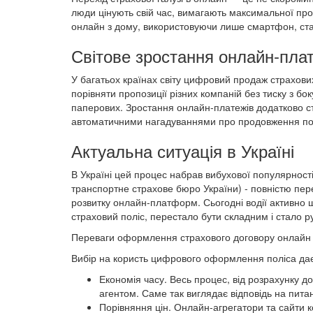
люди цінують свій час, вимагають максимальної про
онлайн з дому, використовуючи лише смартфон, стал
Світове зростання онлайн-плат
У багатьох країнах світу цифровий продаж страхових
порівняти пропозиції різних компаній без тиску з б
паперових. Зростання онлайн-платежів додатково с
автоматичними нагадуваннями про продовження пол
Актуальна ситуація в Україні
В Україні цей процес набрав вибухової популярнос
транспортне страхове бюро України) - повністю пе
розвитку онлайн-платформ. Сьогодні водії активно 
страховий поліс, перестало бути складним і стало
Переваги оформлення страхового договору онлайн
Вибір на користь цифрового оформлення поліса дає
Економія часу. Весь процес, від розрахунку до
агентом. Саме так виглядає відповідь на питан
Порівняння цін. Онлайн-агрегатори та сайти ко