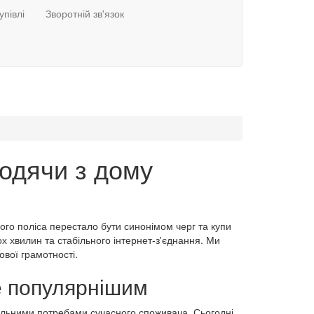
упівлі
Зворотній зв'язок
ходячи з дому
го поліса перестало бути синонімом черг та купи
х хвилин та стабільного інтернет-з'єднання. Ми
ової грамотності.
е популярнішим
альними потребами сучасного споживача. Сьогодні