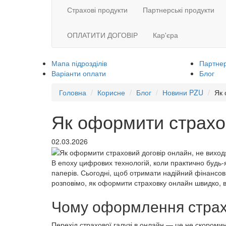
Страхові продукти
Партнерські продукти
ОПЛАТИТИ ДОГОВІР
Кар'єра
Мапа підрозділів
Партнер
Варіанти оплати
Блог
Головна
Корисне
Блог
Новини PZU
Як 
Як оформити страхов
02.03.2026
В епоху цифрових технологій, коли практично будь
паперів. Сьогодні, щоб отримати надійний фінансови
розповімо, як оформити страховку онлайн швидко, ви
Чому оформлення страхо
Перехід страхової галузі в онлайн — це не скором