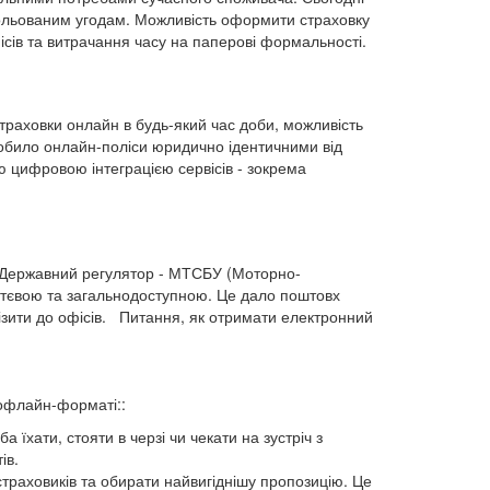
трольованим угодам. Можливість оформити страховку
сів та витрачання часу на паперові формальності.
страховки онлайн в будь-який час доби, можливість
зробило онлайн-поліси юридично ідентичними від
 цифровою інтеграцією сервісів - зокрема
. Державний регулятор - МТСБУ (Моторно-
ттєвою та загальнодоступною. Це дало поштовх
ізити до офісів. Питання, як отримати електронний
 офлайн-форматі::
 їхати, стояти в черзі чи чекати на зустріч з
ів.
 страховиків та обирати найвигіднішу пропозицію. Це