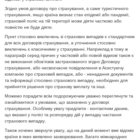
Згідно умов договору про страхування, а саме туристичного
страхування, якщо країна визнає стан епідемії або пандемії,
страховий поліс на тій території може діяти частково або
повністю не буде діяти.
Пункт стосовно виключень зі страхових випадків є стандартним
для всіх договорів страхування, а уточнення стосовно
виключень є класичними у страхуванні. Наприклад в тому ж
параграфі серед причин у частковій або повній відмові також є
не виконання обов’язків застрахованого згідно Договору
страхування, або несвоєчасне повідомлення в Асистуючу
компанію про страховий випадок, або - ненадання документів
та інформації стосовно страхового випадку, необхідних для
прийняття рішення про страхову виплату та інші.
Можемо порадити всім подорожуючим уважно переглянути та
ознайомитися з умовами, що зазначено у договорі
страхування. Особливу увагу приділити - контактним даним,
що вказані у полісі та розпорядку дій у випадку настання
страхового випадку.
Також хочемо звернути увагу, що на даний момент вже відомо
країни в яких виявлено захворювання. Багато міжнародних