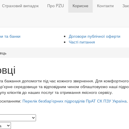
Страховий випадок
Про PZU
Корисне
Контакти
Зак
и та банки
Договори публічної оферти
Часті питання
ець
вці
 та бажання допомогти під час кожного звернення. Для комфортного
'єрне середовище та відповідним чином облаштовуємо наші підроз
пу клієнтів до наших послуг та отримання якісного сервісу.
 посиланням:
Перелік безбар'єрних підрозділів ПрАТ СК ПЗУ Україна
.