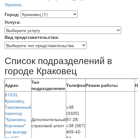
Украина
.
Город:
Услуга:
Вид представительства:
До
Список подразделений в
уваги
користувачів
городе Краковец
програм
зчитування
Тип
з
Адрес
Телефон
Режим работы
Н
подразделения
екрана:
81033,
інтерактивна
Краковец,
карта
Таможенный
+38
підрозділів
переход
(0325)
має
"Краковец-
Дополнительный
97-28;
обмежену
Корчевая"
страховой агент
+38 (067)
доступність.
(на выезде
409-42-
Для
из АЗС
04