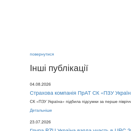
повернутися
Інші публікації
04.08.2026
Страхова компанія ПрАТ СК «ПЗУ Україна
СК «ПЗУ Україна» підбила підсумки за перше піврічч
Детальніше
23.07.2026
Група PZU Україна взяла участь в URC 