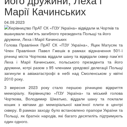
Марії Качинських
04.09.2023
Голова Правління ПрАТ СК «ПЗУ Україна», Яцек Матусяк та
Член Правління Павел Гжешік в рамках відзначення 501-ї
річниці міста Чорткова віддали шану та відвідали сквер пам’яті
Леха і Марії Качинських, польського президента та його
дружини, котрі разом з 95 членами урядової делегації Польщі
загинули в авіакатастрофі в небі над Смоленськом у квітні
2010 року.
3 вересня 2023 року стало першою річницею відкриття
меморіалу. Керівництво «ПЗУ Україна» та міський голова
Чорткова, Володимир Шматько, віддали шану та поклали
кошик з квітами до меморіальної кам’яної плити в центрі
скверу. В рамках заходу було встановлено прапори України та
Польщі, як братніх народів, які багато десятиліть підтримують
один одного.