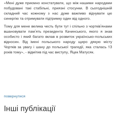
«Мені дуже приємно констатувати, що між нашими народами
побудовані такі стабільні, приязні стосунки. В сьогоднішній
складний час кожному з нас дуже важливо відчувати цю
синергію та отримувати підтримку один від одного.
Тому для мене велика честь бути тут і спільно з чортків’янами
вшановувати пам’ять президента Качинського, якого я знав
особисто і який багато вклав в розвиток українсько-польських
відносин. Від імені польського народу щиро дякую місту
Чортків за увагу і шану до польської трагедії, яка сталась 13
років тому», - відмітив під час виступу, Яцек Матусяк.
повернутися
Інші публікації