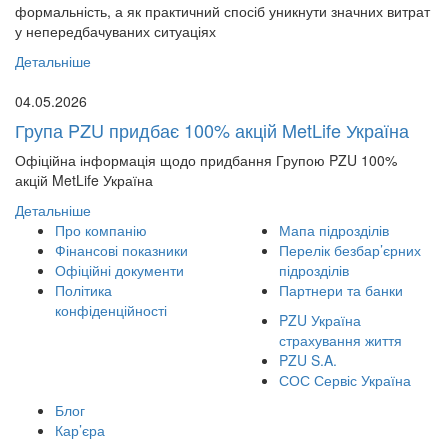
формальність, а як практичний спосіб уникнути значних витрат
у непередбачуваних ситуаціях
Детальніше
04.05.2026
Група PZU придбає 100% акцій MetLife Україна
Офіційна інформація щодо придбання Групою PZU 100%
акцій MetLife Україна
Детальніше
Про компанію
Мапа підрозділів
Фінансові показники
Перелік безбар’єрних
Офіційні документи
підрозділів
Політика
Партнери та банки
конфіденційності
PZU Україна
страхування життя
PZU S.A.
СОС Сервіс Україна
Блог
Кар’єра