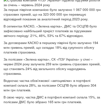
За перше півріччя компанією було залучено 1 067 000 000 грн
страхових премій, що на 323 000 000 грн перевищує
відповідний показник за аналогічний період 2023 року.
В сегментах КАСКО, «Зелена картка», ДМС та ОСЦПВ було
зафіксовано найбільший приріст платежів за підсумками
звітного періоду: 21%, 46%, 53% та 67% відповідно.
За договорами КАСКО в першому півріччі було залучено 194
млн гривень премій, що складає 18% від сукупного обсягу
платежів страховика.
За полісами «Зелена картка», СК «ПЗУ Україна» у січні –
червні 2024 року залучила 259 млн гривень страхових премій,
що становить 24% від загального обсягу надходжень
страховика.
Водночас частка обов’язкової «автоцивілки» в портфелі
компанії склала 28%, за полісами ОСЦПВ було зібрано 304
млн грн платежів.
В свою чергу, частка ДМС в портфелі компанії склала 15%, за
полісами ДМС було зібрано 165 млн грн платежів.