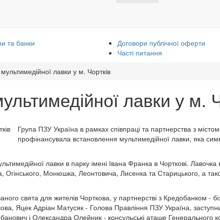
и та банки
Договори публічної оферти
Часті питання
 мультимедійної лавки у м. Чортків
ультимедійної лавки у м. 
Група ПЗУ Україна в рамках співпраці та партнерства з містом Ч
профінансувала встановлення мультимедійної лавки, яка символ
ультимедійної лавки в парку імені Івана Франка в Чорткові. Лавочка 
а, Огінського, Монюшка, Леонтовича, Лисенка та Старицького, а та
ованого свята для жителів Чорткова, у партнерстві з Кредобанком - 
ова, Яцек Адріан Матусяк - Голова Правління ПЗУ Україна, заступн
банович і Олександра Олейник - консульські аташе Генерального к