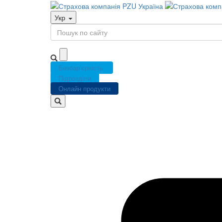
Укр
Безбар’єрність
Підрозділи
Онлайн продукти