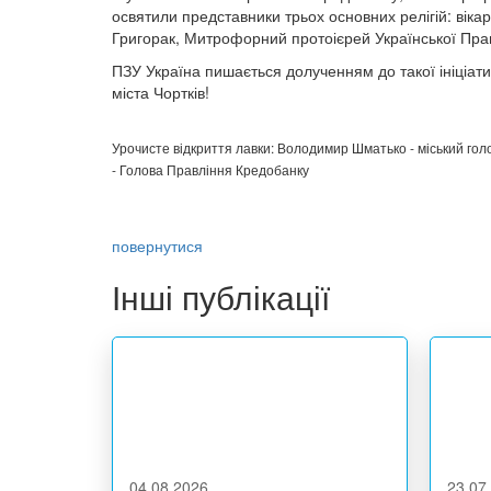
освятили представники трьох основних релігій: віка
Григорак, Митрофорний протоієрей Української Прав
ПЗУ Україна пишається долученням до такої ініціати
міста Чортків!
Урочисте відкриття лавки: Володимир Шматько - міський гол
- Голова Правління Кредобанку
повернутися
Інші публікації
04.08.2026
23.07