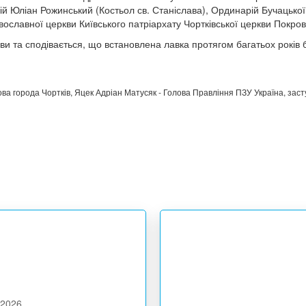
рій Юліан Рожинський (Костьол св. Станіслава), Ординарій Бучацько
ославної церкви Київського патріархату Чортківської церкви Покро
ви та сподівається, що встановлена лавка протягом багатьох років б
ова города Чортків, Яцек Адріан Матусяк - Голова Правління ПЗУ Україна, зас
.2026