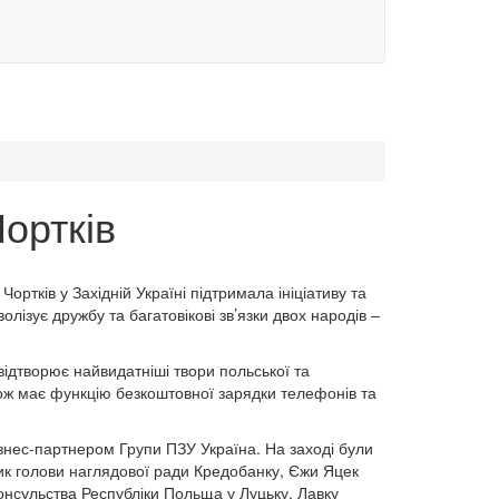
Чортків
ортків у Західній Україні підтримала ініціативу та
ізує дружбу та багатовікові зв’язки двох народів –
відтворює найвидатніші твори польської та
кож має функцію безкоштовної зарядки телефонів та
бізнес-партнером Групи ПЗУ Україна. На заході були
ик голови наглядової ради Кредобанку, Єжи Яцек
онсульства Республіки Польща у Луцьку. Лавку