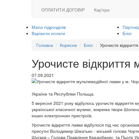
ОПЛАТИТИ ДОГОВІР
Кар'єра
Мапа підрозділів
Партнер
Варіанти оплати
Блог
Головна
Корисне
Блог
Урочисте відкриття
Урочисте відкриття м
07.09.2021
України та Республіки Польща.
5 вересня 2021 року відбулось урочисте відкриття м
української класичної музики, зокрема твори Шопен
інших електронних пристроїв.
Урочисте відкриття лавки відбулося під час організ
присутні Володимир Шматько - міський голова Чортк
Шугаєв – Голова Правління Кредобанку, та Пьотр Ур