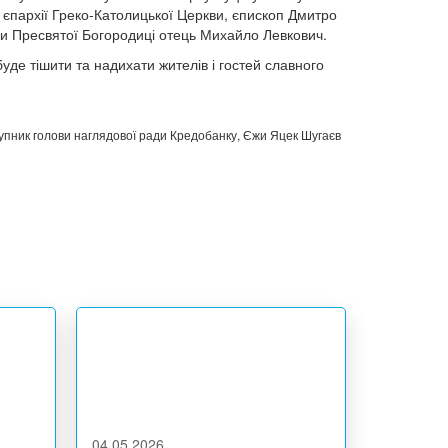
ї єпархії Греко-Католицької Церкви, єпископ Дмитро
ви Пресвятої Богородиці отець Михайло Левкович.
уде тішити та надихати жителів і гостей славного
тупник голови наглядової ради Кредобанку, Єжи Яцек Шугаєв
04.05.2026