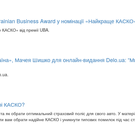
ainian Business Award у номінації «Найкраще КАСКО
 КАСКО» від премії UBA.
їна», Мачея Шишко для онлайн-видання Delo.ua: “Ми
.ua.
орі КАСКО?
 та як обрати оптимальний страховий поліс для свого авто. У матер
гти вам обрати надійне КАСКО і уникнути типових помилок під час с