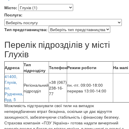
Місто:
Послуга:
Тип представництва:
До
Перелік підрозділів у місті
уваги
користувачів
Глухів
програм
зчитування
Тип
з
Адреса
Телефон
Режим роботи
На мапі
підрозділу
екрана:
41400,
інтерактивна
Глухів,
+38 (067)
карта
Регіональний
пн.-пт. 09:00-18:00
пл.
238-16-
підрозділів
підрозділ
перерва 13:00-14:00
Рудченка,
77
має
буд. 5
обмежену
доступність.
Можливість підстрахувати свої тили на випадок
Для
непередбачених втрат безцінна, оскільки це дає відчуття
перегляду
захищеності, забезпечуючи стабільність і фінансову безпеку.
адрес,
Страхова компанія «ПЗУ Україна» готова надати вичерпний
телефонів
перелік послуг в багатьох містах країни, в тому числі сьогодні є