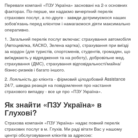
Переваги компанії «ПЗУ Україна» засновані на 2-х основних
факторах. По-перше, ми надаємо вичерпний перелік
страхових послуг, а по-друге - завжди дотримуємося наших
зобов'язань перед клієнтом і намагаємося діяти максимально
оперативно.
1. Загальний перелік послуг включає: страхування автомобіля
(Автоцивілка, КАСКО, Зелена картка), страхування при виїзді
за кордон (для туристів, спортсменів, студентів, громадян, що
виїжджають у відрядження та на роботу), добровільне мед.
страхування (ДМС), страхування відповідальності/майна/
бізнес-ризиків і багато іншого.
2. Лояльність до клієнта - фірмовий цілодобовий Assistance
24/7, швидка реакція на повідомлення про настання
страхового випадку - все це про «ПЗУ Україна».
Як знайти «ПЗУ Україна» в
Глухові?
Страхова компанія «ПЗУ Україна» надає повний перелік
страхових послуг в м. Глухів. Ми раді вітати Вас у нашому
центрі обслуговування клієнтів за адресою: