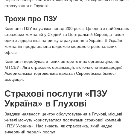
та
страхування в Глухові.
режиму
Трохи про ПЗУ
роботи
скористайтеся
Компанія ПЗУ існує вже понад 200 років. Це одна з найбільших
таблицею
страхових компаній у Східній та Центральній Європі, а також
підрозділів,
один з лідерів ніші на ринку страхування в Україні. В Україні
розташованою
компанія представлена широкою мережею регіональних
нижче
офісів.
на
сторінці.
Компанія перебуває в таких авторитетних організаціях, як
МТСБУ і Ліга страхових організацій, включаючи міжнародні:
Американська торговельна палата і Європейська бізнес-
асоціація.
Страхові послуги «ПЗУ
Україна» в Глухові
Завдяки наявності центру обслуговування в Глухові, місцеві
жителі можуть користуватися послугами страхової компанії
«ПЗУ Україна». Нас знають, як страховика, який надає
вичерпний перелік послуг: