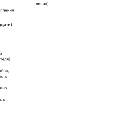
линия)
упления
дцати)
й
теля);
абоя,
ного
вных
, к