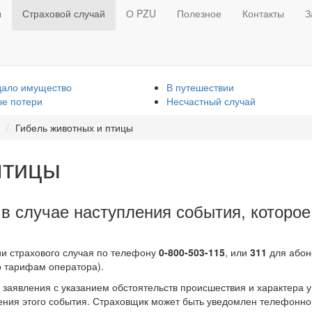
ы
Страховой случай
О PZU
Полезное
Контакты
З
дало имущество
В путешествии
е потери
Несчастный случай
Гибель животных и птицы
птицы
в случае наступления события, которое
и страхового случая по телефону
0-800-503-115
, или
311
для абон
о тарифам оператора).
 заявления с указанием обстоятельств происшествия и характера 
ения этого события. Страховщик может быть уведомлен телефонно