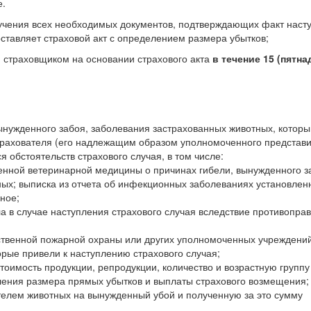
е.
учения всех необходимых документов, подтверждающих факт наст
ставляет страховой акт с определением размера убытков;
 страховщиком на основании страхового акта
в течение 15 (пятна
вынужденного забоя, заболевания застрахованных животных, которы
трахователя (его надлежащим образом уполномоченного представи
 обстоятельств страхового случая, в том числе:
енной ветеринарной медицины о причинах гибели, вынужденного з
ных; выписка из отчета об инфекционных заболеваниях установлен
ное;
а в случае наступления страхового случая вследствие противопра
ственной пожарной охраны или других уполномоченных учреждений
орые привели к наступлению страхового случая;
оимость продукции, репродукции, количество и возрастную группу
ения размера прямых убытков и выплаты страхового возмещения;
елем животных на вынужденный убой и полученную за это сумму