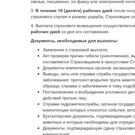
связью, письменно, по факсу или электронной почт
3.
В течение 10 (десяти) рабочих дней
после пол
страхового случая и размер ущерба, Страховщик со
4. Выплата страхового возмещения осуществляется
рабочих дней
со дня его составления.
Документы, необходимые для выплаты:
Заявление о страховой выплате;
Акт проверки причин гибели (уничтожения), 
составляется Страховщиком в присутствии С
Документы компетентных органов, касающиеся
Выводы, акты или справки службы государств
заболевания: протокол вскрытия трупа живот
образца; справка о заболевании и тому подоб
Постановление о возбуждении уголовного дел
действий третьих лиц;
Справки гидрометеослужбы, органов государ
компетенции которых относятся события, кот
Бухгалтерские документы, подтверждающие ст
животных и которые необходимы для определ
Документы, подтверждающие сдачу страховат
компенсации;