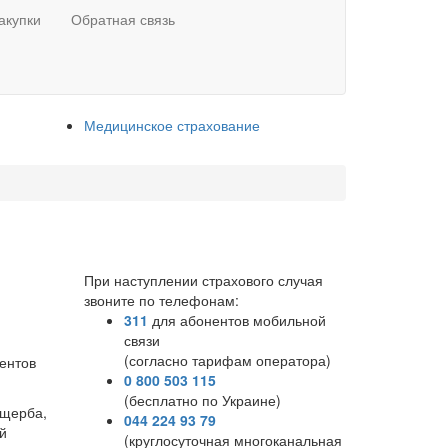
акупки
Обратная связь
Медицинское страхование
При наступлении страхового случая
звоните по телефонам:
311
для абонентов мобильной
связи
(согласно тарифам оператора)
ентов
0 800 503 115
(бесплатно по Украине)
ущерба,
044 224 93 79
й
(круглосуточная многоканальная