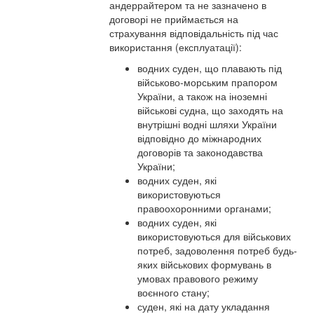
андеррайтером та не зазначено в
договорі не приймається на
страхування відповідальність під час
використання (експлуатації):
водних суден, що плавають під
військово-морським прапором
України, а також на іноземні
військові судна, що заходять на
внутрішні водні шляхи України
відповідно до міжнародних
договорів та законодавства
України;
водних суден, які
використовуються
правоохоронними органами;
водних суден, які
використовуються для військових
потреб, задоволення потреб будь-
яких військових формувань в
умовах правового режиму
воєнного стану;
суден, які на дату укладання