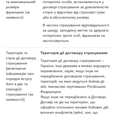
та максимальний
потерпілої особи, встановлюється у
розміри
договорі страхування за домовленістю
франшизи (за
сторін у відсотках від страхової суми
наявності)
або в абсолютному розмірі.
В частині страхування відповідальності
за шкоду, заподіяну життю та здоров’ю
потерпілих третіх осіб, франшиза не
застосовується.
Територія та
Територія дії договору страхування:
строк дії договору
Територія дії договору страхування –
страхування
Україна, інші держави в межах маршруту
[включаючи
перевезення, окрім, якщо інше не
інформацію про
передбачене договором страхування,
порядок вступу
територій, на яких ведуться бойові дії
його в дію та
або тимчасово окупованих Російською
період(и)
Федерацією.
страхування (за
Якщо інше не передбачено в Договорі,
наявності)]
Договір не діє на територіях, що
офіційно оголошені зонами бойових дій,
воєнних конфліктів (війн), зон, що