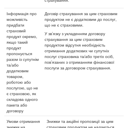
страхування.
Інформація про
Договір страхування за цим страховим
можливість
продуктом не є додатковим до послуг,
придбати
що не є страховими.
страховий
У зв’язку з укладенням договору
продукт окремо,
страхування за цим страховим
якщо такий
продуктом відсутня необхідність
продукт
отримання додаткових чи супутніх
пропонується
послуг страховика та/або третіх осіб,
разом із супутнім
пов’язаних з отриманням фінансової
та/або
послуги за договором страхування.
додатковим
товаром,
роботою або
послугою, що не
є страховою, як
складова одного
пакета або
договору
Умови отримання
Знижки та акційні пропозиції за цим
знижки на
страховим продуктом не надаються.