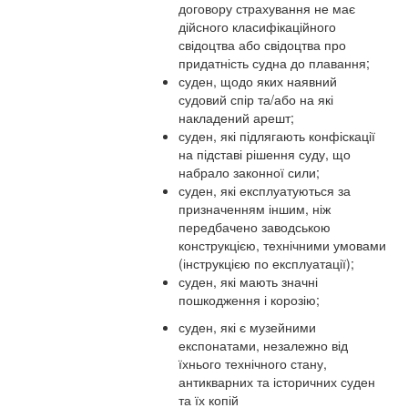
договору страхування не має
дійсного класифікаційного
свідоцтва або свідоцтва про
придатність судна до плавання;
суден, щодо яких наявний
судовий спір та/або на які
накладений арешт;
суден, які підлягають конфіскації
на підставі рішення суду, що
набрало законної сили;
суден, які експлуатуються за
призначенням іншим, ніж
передбачено заводською
конструкцією, технічними умовами
(інструкцією по експлуатації);
суден, які мають значні
пошкодження і корозію;
суден, які є музейними
експонатами, незалежно від
їхнього технічного стану,
антикварних та історичних суден
та їх копій