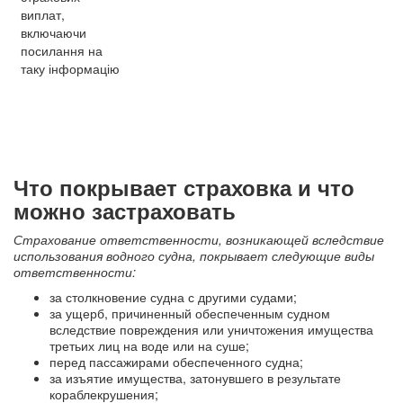
виплат,
включаючи
посилання на
таку інформацію
Что покрывает страховка и что
можно застраховать
Страхование ответственности, возникающей вследствие
использования водного судна, покрывает следующие виды
ответственности:
за столкновение судна с другими судами;
за ущерб, причиненный обеспеченным судном
вследствие повреждения или уничтожения имущества
третьих лиц на воде или на суше;
перед пассажирами обеспеченного судна;
за изъятие имущества, затонувшего в результате
кораблекрушения;