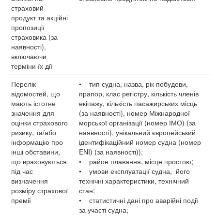
страховий
продукт та акційні
пропозиції
страховика (за
наявності),
включаючи
терміни їх дії
Перелік
• тип судна, назва, рік побудови,
відомостей, що
прапор, клас регістру, кількість членів
мають істотне
екіпажу, кількість пасажирських місць
значення для
(за наявності), номер Міжнародної
оцінки страхового
морської організації (номер ІМО) (за
ризику, та/або
наявності), унікальний європейський
інформацію про
ідентифікаційний номер судна (номер
інші обставини,
ENI) (за наявності));
що враховуються
• район плавання, місце простою;
під час
• умови експлуатації судна, його
визначення
технічні характеристики, технічний
розміру страхової
стан;
премії
• статистичні дані про аварійні події
за участі судна;