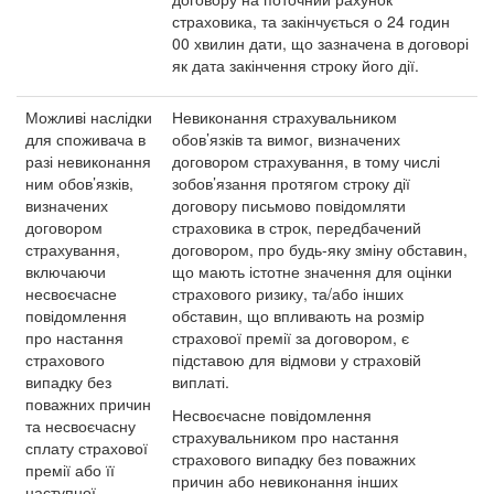
страховика, та закінчується о 24 годин
00 хвилин дати, що зазначена в договорі
як дата закінчення строку його дії.
Можливі наслідки
Невиконання страхувальником
для споживача в
обов’язків та вимог, визначених
разі невиконання
договором страхування, в тому числі
ним обов’язків,
зобов’язання протягом строку дії
визначених
договору письмово повідомляти
договором
страховика в строк, передбачений
страхування,
договором, про будь-яку зміну обставин,
включаючи
що мають істотне значення для оцінки
несвоєчасне
страхового ризику, та/або інших
повідомлення
обставин, що впливають на розмір
про настання
страхової премії за договором, є
страхового
підставою для відмови у страховій
випадку без
виплаті.
поважних причин
Несвоєчасне повідомлення
та несвоєчасну
страхувальником про настання
сплату страхової
страхового випадку без поважних
премії або її
причин або невиконання інших
наступної