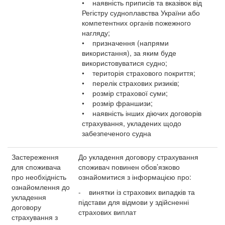
• наявність приписів та вказівок від
Регістру судноплавства України або
компетентних органів пожежного
нагляду;
• призначення (напрями
використання), за яким буде
використовуватися судно;
• територія страхового покриття;
• перелік страхових ризиків;
• розмір страхової суми;
• розмір франшизи;
• наявність інших діючих договорів
страхування, укладених щодо
забезпеченого судна
Застереження
До укладення договору страхування
для споживача
споживач повинен обов’язково
про необхідність
ознайомитися з інформацією про:
ознайомлення до
- винятки із страхових випадків та
укладення
підстави для відмови у здійсненні
договору
страхових виплат
страхування з