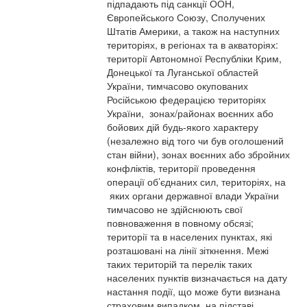
підпадають під санкції ООН,
Європейського Союзу, Сполучених
Штатів Америки, а також на наступних
територіях, в регіонах та в акваторіях:
території Автономної Республіки Крим,
Донецької та Луганської областей
України, тимчасово окупованих
Російською федерацією територіях
України, зонах/районах воєнних або
бойових дій будь-якого характеру
(незалежно від того чи був оголошений
стан війни), зонах воєнних або збройних
конфліктів, території проведення
операції об’єднаних сил, територіях, на
яких органи державної влади України
тимчасово не здійснюють свої
повноваження в повному обсязі;
території та в населених пунктах, які
розташовані на лінії зіткнення. Межі
таких територій та перелік таких
населених пунктів визначається на дату
настання події, що може бути визнана
страховим випадком, на підставі