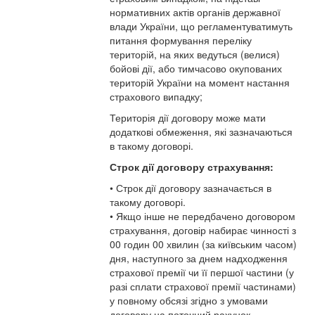
нормативних актів органів державної
влади України, що регламентуватимуть
питання формування переліку
територій, на яких ведуться (велися)
бойові дії, або тимчасово окупованих
територій України на момент настання
страхового випадку;
Територія дії договору може мати
додаткові обмеження, які зазначаються
в такому договорі.
Строк дії договору страхування:
• Строк дії договору зазначається в
такому договорі.
• Якщо інше не передбачено договором
страхування, договір набирає чинності з
00 годин 00 хвилин (за київським часом)
дня, наступного за днем надходження
страхової премії чи її першої частини (у
разі сплати страхової премії частинами)
у повному обсязі згідно з умовами
договору на поточний рахунок