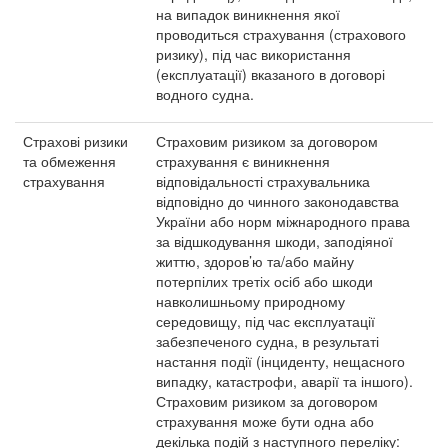
на випадок виникнення якої
проводиться страхування (страхового
ризику), під час використання
(експлуатації) вказаного в договорі
водного судна.
Страхові ризики
Страховим ризиком за договором
та обмеження
страхування є виникнення
страхування
відповідальності страхувальника
відповідно до чинного законодавства
України або норм міжнародного права
за відшкодування шкоди, заподіяної
життю, здоров’ю та/або майну
потерпілих третіх осіб або шкоди
навколишньому природному
середовищу, під час експлуатації
забезпеченого судна, в результаті
настання події (інциденту, нещасного
випадку, катастрофи, аварії та іншого).
Страховим ризиком за договором
страхування може бути одна або
декілька подій з наступного переліку: