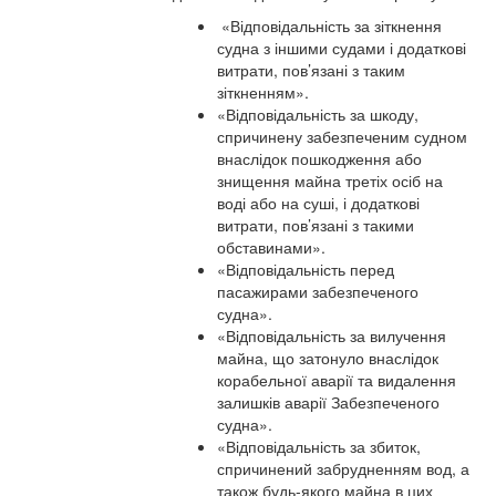
«Відповідальність за зіткнення
судна з іншими судами і додаткові
витрати, пов’язані з таким
зіткненням».
«Відповідальність за шкоду,
спричинену забезпеченим судном
внаслідок пошкодження або
знищення майна третіх осіб на
воді або на суші, і додаткові
витрати, пов’язані з такими
обставинами».
«Відповідальність перед
пасажирами забезпеченого
судна».
«Відповідальність за вилучення
майна, що затонуло внаслідок
корабельної аварії та видалення
залишків аварії Забезпеченого
судна».
«Відповідальність за збиток,
спричинений забрудненням вод, а
також будь-якого майна в цих