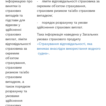
інформацією про
- ліміти відповідальності страховика за
винятки із
окремим об’єктом страхування,
страхових
страховим ризиком та/або страховим
випадків та
випадком;
підстави для
- порядок розрахунку та умови
відмови у
здійснення страхових виплат.
здійсненні
страхових
Така інформація наведена у Загальних
виплат, ліміти
умовах страхового продукту
відповідальності
«Страхування відповідальності, яка
страховика за
виникає внаслідок використання водного
окремим
судна»
.
об’єктом
страхування,
страховим
ризиком та/або
страховим
випадком, а
також порядком
розрахунку та
умовами
здійснення
страхових