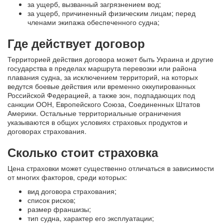
за ущерб, вызванный загрязнением вод;
за ущерб, причиненный физическим лицам; перед
членами экипажа обеспеченного судна;
Где действует договор
Территорией действия договора может быть Украина и другие
государства в пределах маршрута перевозки или района
плавания судна, за исключением территорий, на которых
ведутся боевые действия или временно оккупированных
Российской Федерацией, а также зон, подпадающих под
санкции ООН, Европейского Союза, Соединенных Штатов
Америки. Остальные территориальные ограничения
указываются в общих условиях страховых продуктов и
договорах страхования.
Сколько стоит страховка
Цена страховки может существенно отличаться в зависимости
от многих факторов, среди которых:
вид договора страхования;
список рисков;
размер франшизы;
тип судна, характер его эксплуатации;