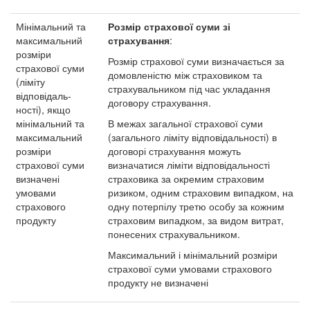
Мінімальний та
Розмір страхової суми зі
максимальний
страхування
:
розміри
Розмір страхової суми визначається за
страхової суми
домовленістю між страховиком та
(ліміту
страхувальником під час укладання
відповідаль-
договору страхування.
ності), якщо
мінімальний та
В межах загальної страхової суми
максимальний
(загального ліміту відповідальності) в
розміри
договорі страхування можуть
страхової суми
визначатися ліміти відповідальності
визначені
страховика за окремим страховим
умовами
ризиком, одним страховим випадком, на
страхового
одну потерпілу третю особу за кожним
продукту
страховим випадком, за видом витрат,
понесених страхувальником.
Максимальний і мінімальний розміри
страхової суми умовами страхового
продукту не визначені