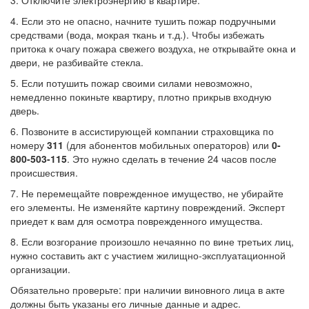
3. Отключите электроэнергию в квартире.
4. Если это не опасно, начните тушить пожар подручными
средствами (вода, мокрая ткань и т.д.). Чтобы избежать
притока к очагу пожара свежего воздуха, не открывайте окна и
двери, не разбивайте стекла.
5. Если потушить пожар своими силами невозможно,
немедленно покиньте квартиру, плотно прикрыв входную
дверь.
6. Позвоните в ассистирующей компании страховщика по
номеру
311
(для абонентов мобильных операторов) или
0-
800-503-115
. Это нужно сделать в течение 24 часов после
происшествия.
7. Не перемещайте поврежденное имущество, не убирайте
его элементы. Не изменяйте картину повреждений. Эксперт
приедет к вам для осмотра поврежденного имущества.
8. Если возгорание произошло нечаянно по вине третьих лиц,
нужно составить акт с участием жилищно-эксплуатационной
организации.
Обязательно проверьте: при наличии виновного лица в акте
должны быть указаны его личные данные и адрес.