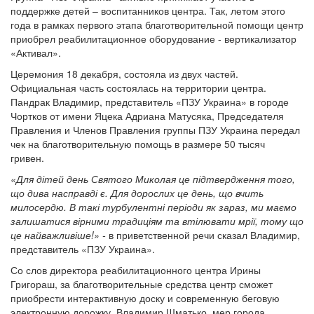
поддержке детей – воспитанников центра. Так, летом этого
года в рамках первого этапа благотворительной помощи центр
приобрел реабилитационное оборудование - вертикализатор
«Активал».
Церемония 18 декабря, состояла из двух частей.
Официальная часть состоялась на территории центра.
Пандрак Владимир, представитель «ПЗУ Украина» в городе
Чортков от имени Яцека Адриана Матусяка, Председателя
Правления и Членов Правления группы ПЗУ Украина передал
чек на благотворительную помощь в размере 50 тысяч
гривен.
«Для дітей день Святого Миколая це підтвердження того,
що дива насправді є. Для дорослих це день, що вчить
милосердю. В такі турбулентні періоди як зараз, ми маємо
залишатися вірними традиціям та втілювати мрії, тому що
це найважливіше!» -
в приветственной речи сказал Владимир,
представитель «ПЗУ Украина».
Со слов директора реабилитационного центра Ирины
Григораш, за благотворительные средства центр сможет
приобрести интерактивную доску и современную беговую
электронную дорожку. Владимир Шматько, мер города