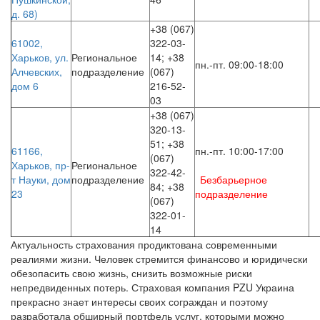
адрес,
д. 68)
телефонів
та
+38 (067)
режиму
61002,
322-03-
роботи
Харьков, ул.
Региональное
14; +38
пн.-пт. 09:00-18:00
скористайтеся
Алчевских,
подразделение
(067)
таблицею
дом 6
216-52-
підрозділів,
03
розташованою
+38 (067)
нижче
320-13-
на
51; +38
61166,
пн.-пт. 10:00-17:00
сторінці.
(067)
Харьков, пр-
Региональное
322-42-
т Науки, дом
подразделение
Безбарьерное
84; +38
23
подразделение
(067)
322-01-
14
Актуальность страхования продиктована современными
реалиями жизни. Человек стремится финансово и юридически
обезопасить свою жизнь, снизить возможные риски
непредвиденных потерь. Страховая компания PZU Украина
прекрасно знает интересы своих сограждан и поэтому
разработала обширный портфель услуг, которыми можно