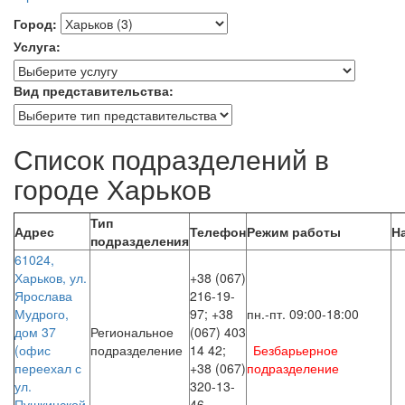
Город:
Услуга:
Вид представительства:
До
Список подразделений в
уваги
користувачів
городе Харьков
програм
зчитування
Тип
з
Адрес
Телефон
Режим работы
Н
подразделения
екрана:
61024,
інтерактивна
Харьков, ул.
+38 (067)
карта
Ярослава
216-19-
підрозділів
Мудрого,
97; +38
пн.-пт. 09:00-18:00
має
дом 37
Региональное
(067) 403
обмежену
(офис
подразделение
14 42;
Безбарьерное
доступність.
переехал с
+38 (067)
подразделение
Для
ул.
320-13-
перегляду
Пушкинской,
46