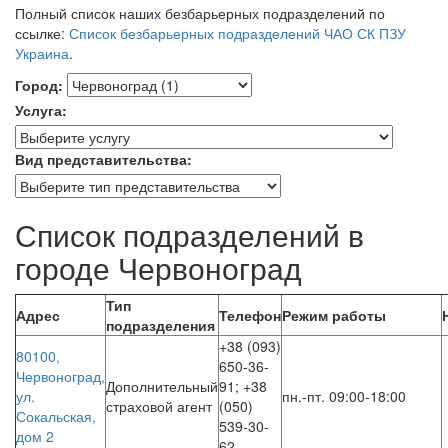
Полный список наших безбарьерных подразделений по
ссылке:
Список безбарьерных подразделений ЧАО СК ПЗУ
Украина
.
Город:
Услуга:
Вид представительства:
До
Список подразделений в
уваги
користувачів
городе Червоноград
програм
зчитування
Тип
з
Адрес
Телефон
Режим работы
подразделения
екрана:
+38 (093)
інтерактивна
80100,
650-36-
карта
Червоноград,
Дополнительный
91; +38
підрозділів
ул.
пн.-пт. 09:00-18:00
страховой агент
(050)
має
Сокальская,
539-30-
обмежену
дом 2
62
доступність.