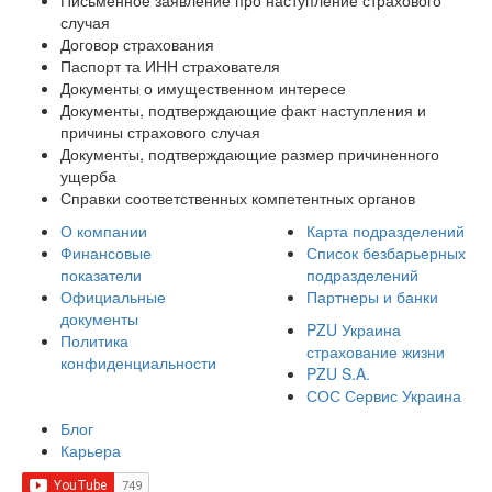
Письменное заявление про наступление страхового
случая
Договор страхования
Паспорт та ИНН страхователя
Документы о имущественном интересе
Документы, подтверждающие факт наступления и
причины страхового случая
Документы, подтверждающие размер причиненного
ущерба
Справки соответственных компетентных органов
О компании
Карта подразделений
Финансовые
Список безбарьерных
показатели
подразделений
Официальные
Партнеры и банки
документы
PZU Украина
Политика
страхование жизни
конфиденциальности
PZU S.A.
СОС Сервис Украина
Блог
Карьера